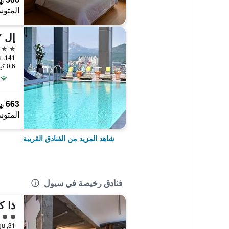
المتوس
4 نجوم
141, Yanghwa-ro, Mapo-gu, سيول, كوريا الجنوبية
0.6 كيلومتر عن وسط المدينة
663 ﷼
المتوس
شاهد المزيد من الفنادق القريبة
فنادق رخيصة في سيول
ذا ك
تقييم 
31, Toegye-ro 20-gil, Jung-gu, سيول, كوريا الجنوبية