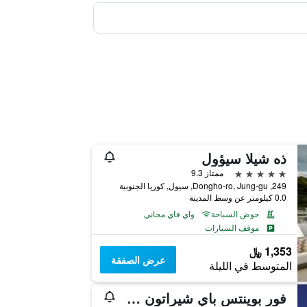
ذه شيلا سيؤول
5 نجوم
ممتاز 9.3
249, Dongho-ro, Jung-gu, سيول, كوريا الجنوبية
0.0 كيلومتر عن وسط المدينة
حوض السباحة
واي فاي مجاني
موقف السيارات
1,353 ﷼
عرض الصفقة
المتوسط في الليلة
فور بوينتس باي شيراتون سول، جورو