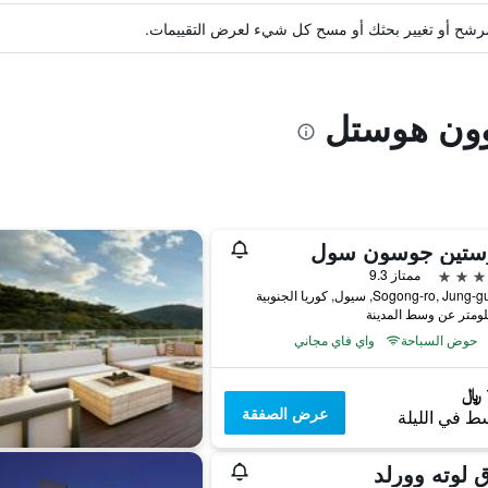
ة مرشح أو تغيير بحثك أو مسح كل شيء لعرض التقييمات.
وون هوستل
وستين جوسون سول
ممتاز 9.3
حوض السباحة
واي فاي مجاني
عرض الصفقة
ط في الليلة
 لوته وورلد