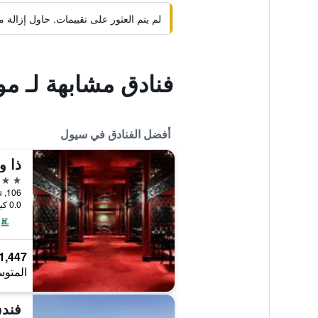
لم يتم العثور على تقييمات. حاول إزال
فنادق مشابهة لـ م
أفضل الفنادق في سيول
ذا 
5 نجوم
106, Sogong-ro, Jung-gu, سيول, كوريا الجنوبية
0.0 كيلومتر عن وسط المدينة
1,447 ﷼
المتوس
فندق