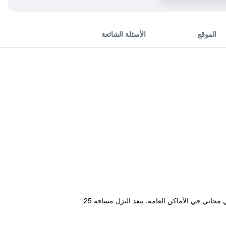
الموقع
الأسئلة الشائعة
يقع نزل الطلاب والشباب هذا في Mapo-gu سيول، و يوفر تأجير دراجات، معاملات فورية للحجز والمغادرة وإنترنت لاسلكي مجاني في الأماكن العامة. يبعد النزل مسافة 25