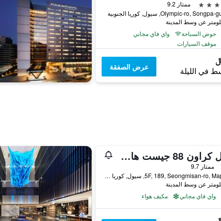
ممتاز 9.2
حوض السباحة
واي فاي مجاني
موقف السيارات
عرض الصفقة
ط في الليلة
سول كراون 88 جيست هاوس - للضيوف الأجانب فقط
فئة 2
ممتاز 9.7
5F, 189, Seongmisan-ro, Mapo-gu, سيول, كوريا الجنوبية
واي فاي مجاني
مكيف هواء