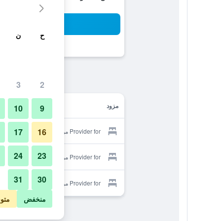
بح
ح
ن
3
2
مزود
10
9
17
16
Provider for موون هوستل
24
23
Provider for موون هوستل
31
30
Provider for موون هوستل
منخفض
متو