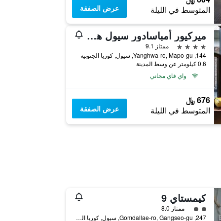
عرض الصفقة
المتوسط في الليلة
ميركيور أمباسادور سيول هونجداي
4 نجوم
ممتاز 9.1
144, Yanghwa-ro, Mapo-gu, سيول, كوريا الجنوبية
0.6 كيلومتر عن وسط المدينة
واي فاي مجاني
676 ﷼
عرض الصفقة
المتوسط في الليلة
كيمستاي 9
تقييم فئة 2
ممتاز 8.0
247, Gomdallae-ro, Gangseo-gu, سيول, كوريا الجنوبية