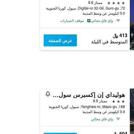
4 نجوم
ممتاز 8.6
72, Digital-ro 32-Gil, Guro-gu, سيول, كوريا الجنوبية
0.0 كيلومتر عن وسط المدينة
واي فاي مجاني
موقف السيارات
413 ﷼
عرض الصفقة
المتوسط في الليلة
هوليداي إن إكسبرس سول هونجداي باي آيتش جي
3 نجوم
ممتاز 8.9
188, Yanghwa-ro, Mapo-gu, سيول, كوريا الجنوبية
0.4 كيلومتر عن وسط المدينة
واي فاي مجاني
604 ﷼