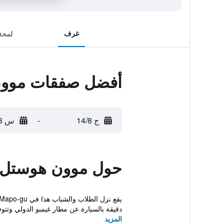
غرف
لمحة
أفضل صفقات موو
ج 14/8
-
س 15/8
حول موون هوستل
دقيقة بالسيارة عن مطار غيمبو الدولي وتتوف
المزيد