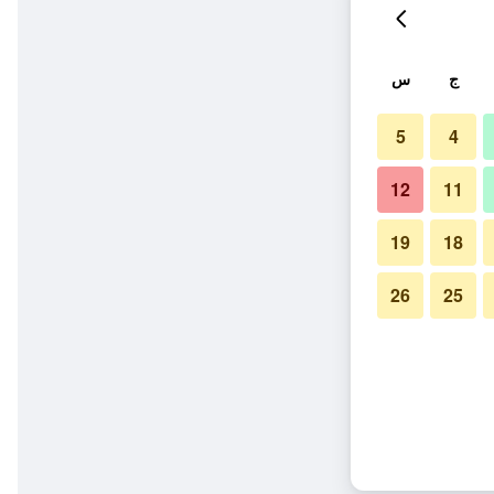
ج
س
5
4
12
11
19
18
26
25