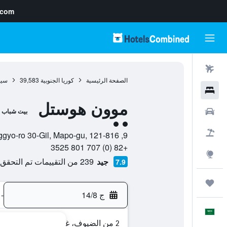
.com
رحلات طيران
الصفحة الرئيسية
كوريا الجنوبية
39,583
سي
فنادق
موون هوستل
سيارات
بيت شباب
تقييم فئة 2
حزم العروض
9, Donggyo-ro 30-Gil, Mapo-gu, 121-816, سيول, Seoul, كوريا الجنوبية
+82 (0) 707 801 3525
استكشاف
جيد
239 من التقييمات تم التحقق منها
7.9
رحلات
ج 14/8
-
العَرَبِيَّة
2 من الضيوف، غرفة واحدة