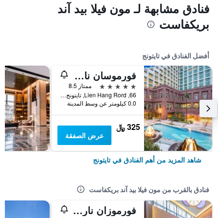
فنادق مشابهة لـ مون فيلا بيد آند
بريكفاست
أفضل الفنادق في تايتونج
فورموسان ناروان هوتل آند ريزورت تايتونج
5 نجوم
ممتاز 8.5
66, Lien Hang Rord, تايتونج, تايوان
0.0 كيلومتر عن وسط المدينة
325 ﷼
عرض الصفقة
شاهد المزيد من أهم الفنادق في تايتونج
فنادق بالقرب من مون فيلا بيد آند بريكفاست
فورموزان ناروان جاردن هوتل