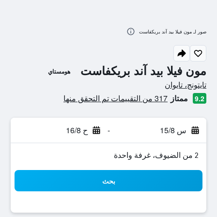
صور لـ مون فيلا بيد آند بريكفاست
مون فيلا بيد آند بريكفاست
هومستاي
تقييم فئة 0
تايتونج، تايوان
ممتاز
317 من التقييمات تم التحقق منها
9.2
س 15/8
-
ح 16/8
2 من الضيوف، غرفة واحدة
بحث