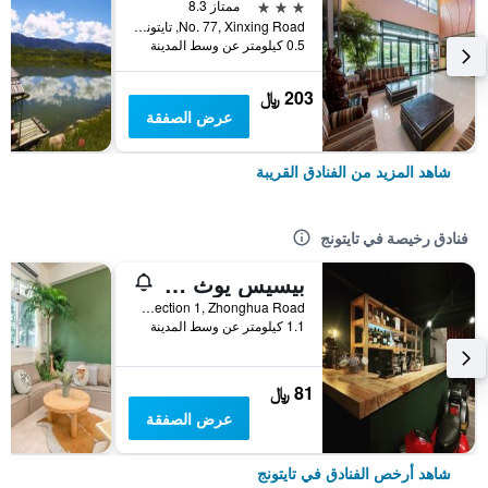
3 نجوم
ممتاز 8.3
No. 77, Xinxing Road, تايتونج, تايوان
0.5 كيلومتر عن وسط المدينة
203 ﷼
عرض الصفقة
شاهد المزيد من الفنادق القريبة
فنادق رخيصة في تايتونج
بيسيس يوث هوستل
NO.290 Section 1, Zhonghua Road, تايتونج, تايوان
1.1 كيلومتر عن وسط المدينة
81 ﷼
عرض الصفقة
شاهد أرخص الفنادق في تايتونج