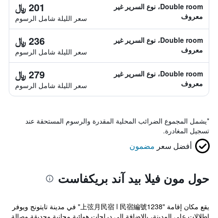
201 ﷼
Double room، نوع السرير غير
معروف
سعر الليلة شامل الرسوم
236 ﷼
Double room، نوع السرير غير
معروف
سعر الليلة شامل الرسوم
279 ﷼
Double room، نوع السرير غير
معروف
سعر الليلة شامل الرسوم
*
يشمل المجموع الضرائب المحلية المقدرة والرسوم المستحقة عند
تسجيل المغادرة.
أفضل سعر
مضمون
حول مون فيلا بيد آند بريكفاست
يقع مكان إقامة "上弦月民宿 l 民宿編號1238" في مدينة تايتونج ويوفر
إطلالات على المدينة، بالإضافة إلى دراجات هوائية مجانية وحديقة وصالة