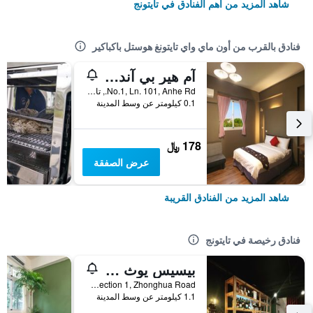
شاهد المزيد من أهم الفنادق في تايتونج
فنادق بالقرب من أون ماي واي تايتونغ هوستل باكباكير
آم هير بي آند بي - بينغز فاميلي
No.1, Ln. 101, Anhe Rd., تايتونج, تايوان
0.1 كيلومتر عن وسط المدينة
178 ﷼
عرض الصفقة
شاهد المزيد من الفنادق القريبة
فنادق رخيصة في تايتونج
بيسيس يوث هوستل
NO.290 Section 1, Zhonghua Road, تايتونج, تايوان
1.1 كيلومتر عن وسط المدينة