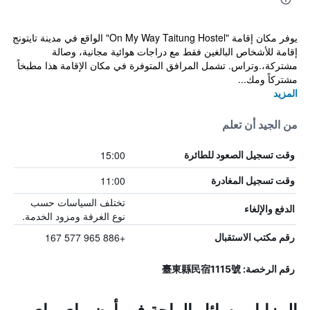
يوفر مكان إقامة "On My Way Taitung Hostel" الواقع في مدينة تايتونج
إقامة للأشخاص البالغين فقط مع دراجات هوائية مجانية، وصالة
مشتركة،.وتراس. تشمل المرافق المتوفرة في مكان الإقامة هذا مطبخاً
مشتركاً ومك...
المزيد
من الجيد أن تعلم
15:00
وقت تسجيل الصعود للطائرة
11:00
وقت تسجيل المغادرة
تختلف السياسات حسب
الدفع والإلغاء
نوع الغرفة ومزود الخدمة.
+886 965 577 167
رقم مكتب الاستقبال
رقم الرخصة: 臺東縣民宿1115號
المزايا ووسائل الراحة في أون ماي واي