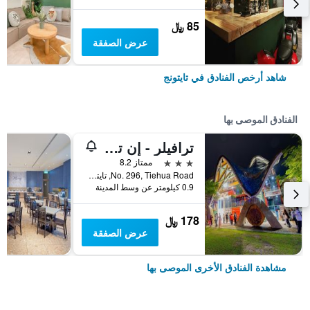
85 ﷼
عرض الصفقة
شاهد أرخص الفنادق في تايتونج
الفنادق الموصى بها
ترافيلر - إن تيهوا هوتل 2
3 نجوم
ممتاز 8.2
No. 296, Tiehua Road, تايتونج, تايوان
0.9 كيلومتر عن وسط المدينة
178 ﷼
عرض الصفقة
مشاهدة الفنادق الأخرى الموصى بها