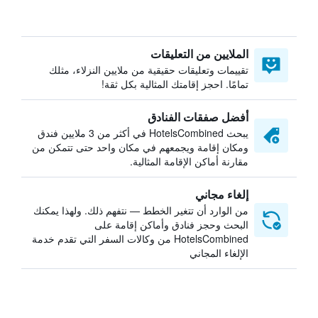
الملايين من التعليقات
تقييمات وتعليقات حقيقية من ملايين النزلاء، مثلك
تمامًا. احجز إقامتك المثالية بكل ثقة!
أفضل صفقات الفنادق
يبحث HotelsCombined في أكثر من 3 ملايين فندق
ومكان إقامة ويجمعهم في مكان واحد حتى تتمكن من
مقارنة أماكن الإقامة المثالية.
إلغاء مجاني
من الوارد أن تتغير الخطط — نتفهم ذلك. ولهذا يمكنك
البحث وحجز فنادق وأماكن إقامة على
HotelsCombined من وكالات السفر التي تقدم خدمة
الإلغاء المجاني