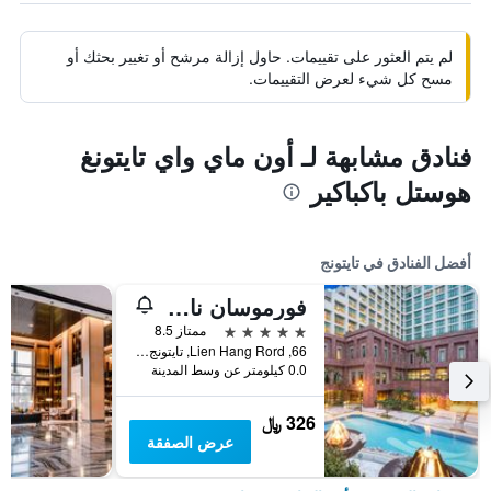
لم يتم العثور على تقييمات. حاول إزالة مرشح أو تغيير بحثك أو
مسح كل شيء لعرض التقييمات.
فنادق مشابهة لـ أون ماي واي تايتونغ
هوستل باكباكير
أفضل الفنادق في تايتونج
فورموسان ناروان هوتل آند ريزورت تايتونج
5 نجوم
ممتاز 8.5
66, Lien Hang Rord, تايتونج, تايوان
0.0 كيلومتر عن وسط المدينة
326 ﷼
عرض الصفقة