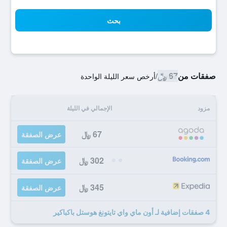
بحث
صفقات من
67 ﷼
/
أرخص سعر الليلة الواحدة
مزود
الإجمالي في الليلة
67 ﷼
عرض الصفقة
302 ﷼
عرض الصفقة
345 ﷼
عرض الصفقة
4 صفقات إضافية لـ أون ماي واي تايتونغ هوستل باكباكير