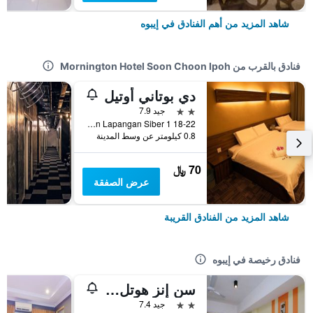
شاهد المزيد من أهم الفنادق في إيبوه
فنادق بالقرب من Mornington Hotel Soon Choon Ipoh
دي بوتاني أوتيل
2 نجمتين
جيد 7.9
18-22 Jalan Lapangan Siber 1, إيبوه, ماليزيا
0.8 كيلومتر عن وسط المدينة
70 ﷼
عرض الصفقة
شاهد المزيد من الفنادق القريبة
فنادق رخيصة في إيبوه
سن إنز هوتل سانواي سيتي ايبوه
2 نجمتين
جيد 7.4