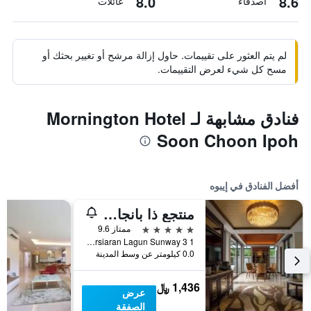
8.0
8.6
أصدقاء
عائلات
لم يتم العثور على تقييمات. حاول إزالة مرشح أو تغيير بحثك أو
مسح كل شيء لعرض التقييمات.
فنادق مشابهة لـ Mornington Hotel
Soon Choon Ipoh
أفضل الفنادق في إيبوه
منتجع ذا بانجاران هوت سبرنغز
5 نجوم
ممتاز 9.6
1 Persiaran Lagun Sunway 3, إيبوه, ماليزيا
0.0 كيلومتر عن وسط المدينة
1,436 ﷼
عرض
الصفقة