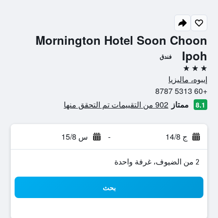
Mornington Hotel Soon Choon
Ipoh
فندق
3 نجوم
إيبوه، ماليزيا
+60 5313 8787
ممتاز
902 من التقييمات تم التحقق منها
8.1
ج 14/8
-
س 15/8
2 من الضيوف، غرفة واحدة
بحث