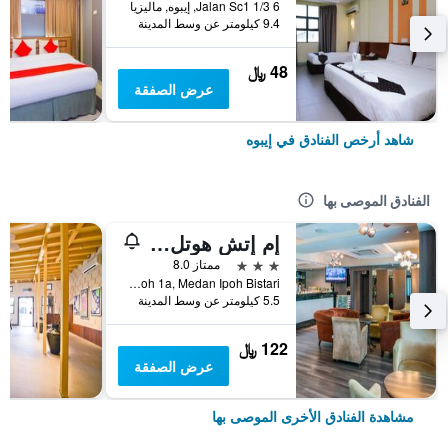
6 Jalan Sc1 1/3, إيبوه, ماليزيا
9.4 كيلومتر عن وسط المدينة
48 ﷼
عرض الصفقة
شاهد أرخص الفنادق في إيبوه
الفنادق الموصى بها
إم إتش هوتل آيبوه
3 نجوم
ممتاز 8.0
Pt212695b, Jalan Medan Ipoh 1a, Medan Ipoh Bistari, إيبوه, ماليزيا
5.5 كيلومتر عن وسط المدينة
122 ﷼
عرض الصفقة
مشاهدة الفنادق الأخرى الموصى بها