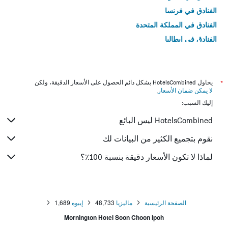
الفنادق في فرنسا
الفنادق في المملكة المتحدة
الفنادق في إيطاليا
الفنادق في تايلاند
*
يحاول HotelsCombined بشكل دائم الحصول على الأسعار الدقيقة، ولكن
لا يمكن ضمان الأسعار
.
إليك السبب:
HotelsCombined ليس البائع
نقوم بتجميع الكثير من البيانات لك
لماذا لا تكون الأسعار دقيقة بنسبة 100٪؟
الصفحة الرئيسية
ماليزيا
48,733
إيبوه
1,689
Mornington Hotel Soon Choon Ipoh