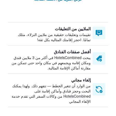
الملايين من التعليقات
تقييمات وتعليقات حقيقية من ملايين النزلاء، مثلك
تمامًا. احجز إقامتك المثالية بكل ثقة!
أفضل صفقات الفنادق
يبحث HotelsCombined في أكثر من 3 ملايين فندق
ومكان إقامة ويجمعهم في مكان واحد حتى تتمكن من
مقارنة أماكن الإقامة المثالية.
إلغاء مجاني
من الوارد أن تتغير الخطط — نتفهم ذلك. ولهذا يمكنك
البحث وحجز فنادق وأماكن إقامة على
HotelsCombined من وكالات السفر التي تقدم خدمة
الإلغاء المجاني