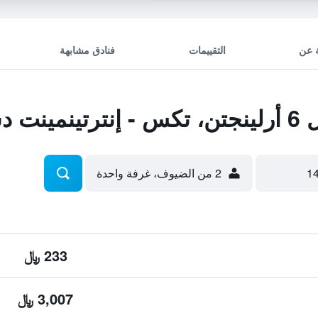
 عن
التقييمات
فنادق مشابهة
تريكت
2 من الضيوف، غرفة واحدة
233 ﷼
3,007 ﷼