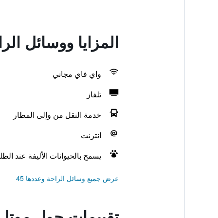
المزايا ووسائل الراحة في موتل 6 أرلينجت
واي فاي مجاني
تلفاز
خدمة النقل من وإلى المطار
انترنت
يسمح بالحيوانات الأليفة عند الط
عرض جميع وسائل الراحة وعددها 45
تقييمات حول موتل 6 أرلينجتن، تكس - إنترتينمينت دستر