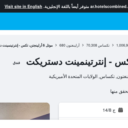
ar.hotelscombined
متوفر أيضاً باللغة الإنجليزية.
Visit site in English
1,006,
تكساس
70,308
أرلينغتون
680
موتل 6 أرلينجتن، تكس - إنترتينمينت دستريكت
فندق
ج 14/8