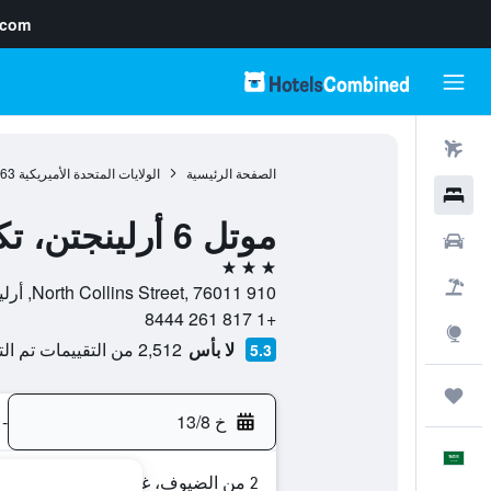
.com
رحلات طيران
الصفحة الرئيسية
الولايات المتحدة الأميريكية
963
فنادق
موتل 6 أرلينجتن، تكس - إنترتينمينت دستريكت
سيارات
3 نجوم
حزم العروض
910 North Collins Street, 76011, أرلينغتون, تكساس, الولايات المتحدة الأميريكية
+1 817 261 8444
استكشاف
لا بأس
2,512 من التقييمات تم التحقق منها
5.3
رحلات
خ 13/8
-
العَرَبِيَّة
2 من الضيوف، غرفة واحدة