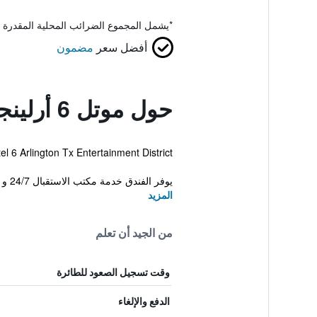
*
يشمل المجموع الضرائب المحلية المقدرة 
أفضل سعر
مضمون
حول موتل 6 أرلينجتن، تكس - إنترتينمينت دستريكت
Motel 6 Arlington Tx Entertainment District أرلينغتون. كما يقدم هذا الفندق للضيوف صالون للشعر، مسبح خارجي وغرفة
يوفر الفندق خدمة مكتب الاستقبال 24/7 و اماكن لتوضيب الأمتعة وخدمة التذا...
المزيد
من الجيد أن تعلم
وقت تسجيل الصعود للطائرة
الدفع والإلغاء