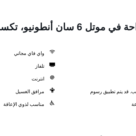
ونيو، تكساس - سي وورلد نورث
واي فاي مجاني
تلفاز
انترنت
لب. قد يتم تطبيق رسوم
مرافق الغسيل
مناسب لذوي الإعاقة