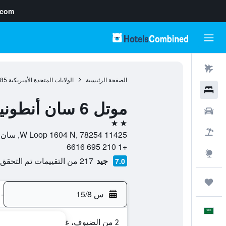
.com
رحلات طيران
الصفحة الرئيسية
الولايات المتحدة الأميريكية
985
فنادق
موتل 6 سان أنطونيو، تكساس - سي وورلد نورث
سيارات
2 نجمتين
حزم العروض
11425 W Loop 1604 N, 78254, سان انطونيو, تكساس, الولايات المتحدة الأميريكية
+1 210 695 6616
استكشاف
جيد
217 من التقييمات تم التحقق منها
7.0
رحلات
س 15/8
-
العَرَبِيَّة
2 من الضيوف، غرفة واحدة