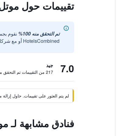
تقييمات حول موتل 6 سان أنطونيو، تكساس - سي وورلد نو
تم التحقق منه 100%
نقوم بجم
HotelsCombined أو مع شركائنا الخارجيين الموثوقين.
7.0
جيد
217 من التقييمات تم التحقق منها
لم يتم العثور على تقييمات. حاول إزال
فنادق مشابهة لـ موتل 6 سان أنطونيو، تكساس - سي و