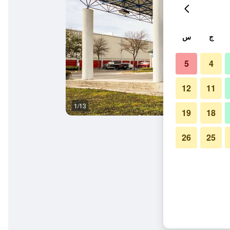
ج
س
5
4
12
11
1/13
أفضل طعام
19
18
26
25