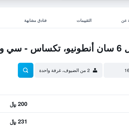
 عن
التقييمات
فنادق مشابهة
نورث
2 من الضيوف، غرفة واحدة
200 ﷼
231 ﷼