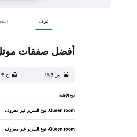
غرف
لمحة
أفضل صفقات موتل 6 سان أنطونيو، تكساس - سي وورلد 
س 15/8
-
ح 16/8
نوع الإقامة
Queen room، نوع السرير غير معروف
Queen room، نوع السرير غير معروف