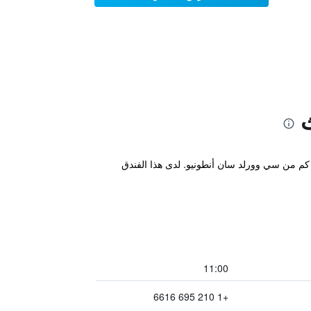
قع مكان إقامة "Motel 6-San Antonio, TX - Sea World North" في سان انطونيو، ضمن 11 كم من متاجر لا كانتيرا و13 كم من سي وورلد سان أنطونيو. لدى هذا الفندق
11:00
+1 210 695 6616