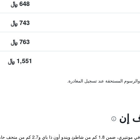
648 ﷼
743 ﷼
763 ﷼
1,551 ﷼
والرسوم المستحقة عند تسجيل المغادرة.
ف إن
يقع مكان إقامة "Fisherman's Cove Inn" ف