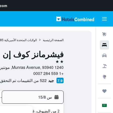
.com
رحلات طيران
الصفحة الرئيسية
الولايات المتحدة الأميريكية
985
فنادق
فيشرمانز كوف إن
سيارات
2 نجمتين
حزم العروض
1240 Munras Avenue, 93940, مونتيري, كاليفورنيا, الولايات المتحدة الأميريكية
+1 559 284 0007
استكشاف
جيد
522 من التقييمات تم التحقق منها
7.9
رحلات
س 15/8
-
العَرَبِيَّة
2 من الضيوف، غرفة واحدة