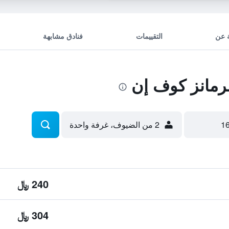
 عن
التقييمات
فنادق مشابهة
مانز كوف إن
2 من الضيوف، غرفة واحدة
240 ﷼
304 ﷼