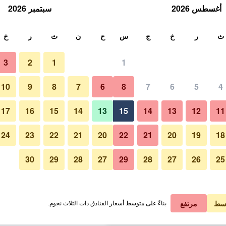
أغسطس 2026
سبتمبر 2026
ث
ث
ر
خ
ج
س
ح
ن
ث
ر
خ
3
2
1
1
لة الواحدة
10
9
8
7
6
8
7
6
5
4
آخر
لي في الليلة
17
16
15
14
13
15
14
13
12
11
 ﷼
عرض الصفقة
24
23
22
21
20
22
21
20
19
18
30
29
28
27
29
28
27
26
25
صور لـ فيشرمانز كوف إن
 ﷼
عرض الصفقة
 ﷼
عرض الصفقة
سط
مرتفع
بناءً على متوسط أسعار الفنادق ذات الثلاث نجوم.