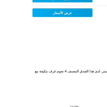
عرض الأسعار
يقع مكان إقامة "Motel 6-Plano, TX - West - Frisco" في بلانو، على بعد 12 كم من داونتاون بلانو و22 كم من بريستون سنتر. لدى هذا الفندق المصنف 4 نجوم غرف مكيفة مع
11:00