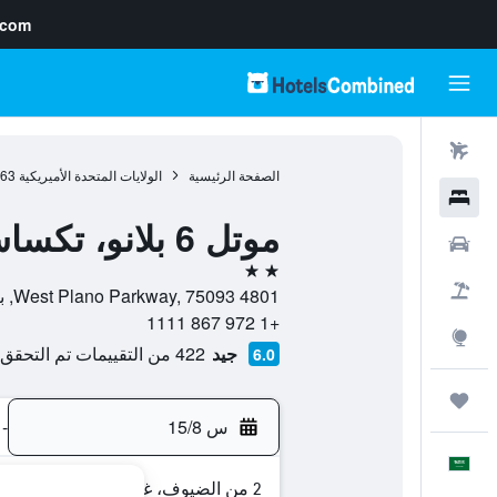
.com
رحلات طيران
الصفحة الرئيسية
الولايات المتحدة الأميريكية
963
فنادق
موتل 6 بلانو، تكساس - ويست - فريسكو
سيارات
2 نجمتين
حزم العروض
4801 West Plano Parkway, 75093, بلانو, تكساس, الولايات المتحدة الأميريكية
+1 972 867 1111
استكشاف
جيد
422 من التقييمات تم التحقق منها
6.0
رحلات
س 15/8
-
العَرَبِيَّة
2 من الضيوف، غرفة واحدة