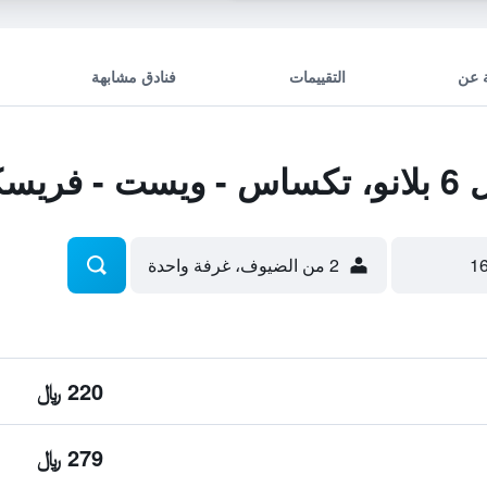
 عن
التقييمات
فنادق مشابهة
يسكو
2 من الضيوف، غرفة واحدة
220 ﷼
279 ﷼