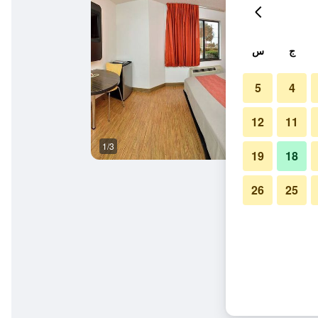
ج
س
5
4
12
11
1/3
غرفة نوم
19
18
26
25