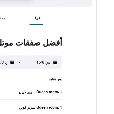
غرف
لمحة
أفضل صفقات موتل 6 سان أنطونيو، تكساس - في
س 15/8
-
ح 16/8
نوع الإقامة
Queen room، 1 سرير كوين
Queen room، 1 سرير كوين