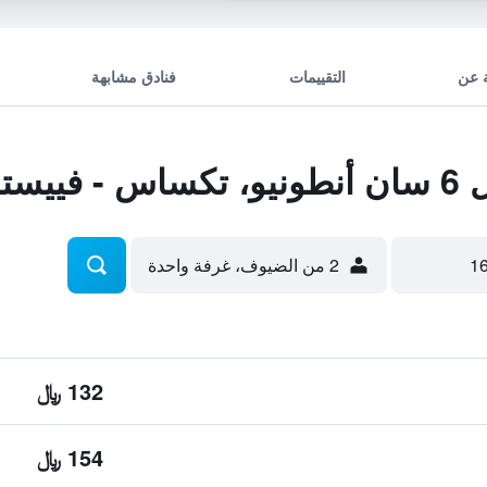
 عن
التقييمات
فنادق مشابهة
يستا
2 من الضيوف، غرفة واحدة
132 ﷼
154 ﷼