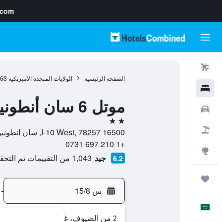
.com
رحلات طيران
الصفحة الرئيسية
الولايات المتحدة الأميريكية
963
فنادق
موتل 6 سان أنطونيو، تكساس - فييستا
سيارات
2 نجمتين
حزم العروض
16500 I-10 West, 78257, سان انطونيو, تكساس, الولايات المتحدة الأميريكية
+1 210 697 0731
استكشاف
جيد
1,043 من التقييمات تم التحقق منها
6.2
رحلات
س 15/8
-
العَرَبِيَّة
2 من الضيوف، غرفة واحدة