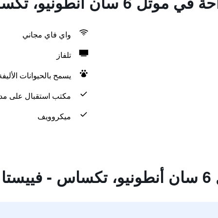
 أنطونيو، تكساس - فييستا
واي فاي مجاني
تلفاز
يسمح بالحيوانات الأليف
مكتب استقبال على مدار 24 س
ميكروويف
تا