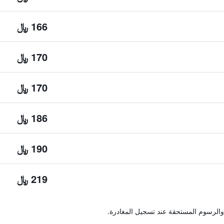
166 ﷼
170 ﷼
170 ﷼
186 ﷼
190 ﷼
219 ﷼
والرسوم المستحقة عند تسجيل المغادرة.