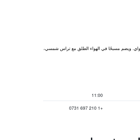
ي على بُعد 1.6 كم فقط من هذا الموتيل الذي يقع قبالة I-10 في لا كانتيرا باركواي. ويضم مسبحًا في الهواء الطلق مع تراس شمسي،
11:00
+1 210 697 0731