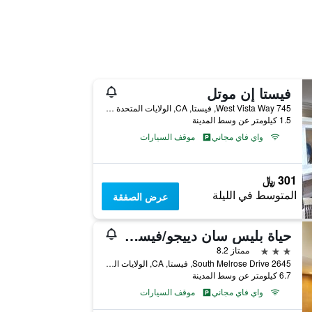
فيستا إن موتل
745 West Vista Way, فيستا, CA, الولايات المتحدة الأميريكية
1.5 كيلومتر عن وسط المدينة
واي فاي مجاني
موقف السيارات
301 ﷼
المتوسط في الليلة
عرض الصفقة
حياة بليس سان دييجو/فيستا-كارلسباد
3 نجوم
ممتاز 8.2
2645 South Melrose Drive, فيستا, CA, الولايات المتحدة الأميريكية
6.7 كيلومتر عن وسط المدينة
واي فاي مجاني
موقف السيارات