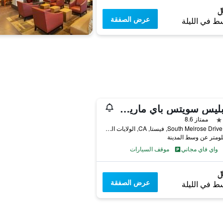
عرض الصفقة
ط في الليلة
تاونبليس سويتس باي ماريوت سان ديجو فيستا
ممتاز 8.6
2201 South Melrose Drive, فيستا, CA, الولايات المتحدة الأميريكية
واي فاي مجاني
موقف السيارات
عرض الصفقة
ط في الليلة