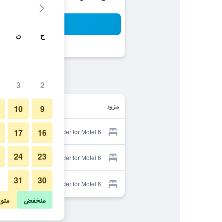
بح
ح
ن
3
2
مزود
10
9
17
16
Provider for Motel 6
24
23
Provider for Motel 6
31
30
Provider for Motel 6
منخفض
متو