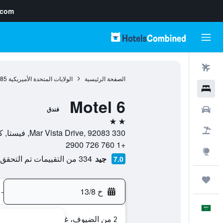
.com
رحلات طيران
الصفحة الرئيسية
الولايات المتحدة الأميريكية
985
فنادق
Motel 6
سيارات
فندق
2 نجمتين
حزم العروض
330 Mar Vista Drive, 92083, فيستا, كاليفورنيا, الولايات المتحدة الأميريكية
+1 760 726 2900
استكشاف
جيد
334 من التقييمات تم التحقق منها
7.0
رحلات
خ 13/8
-
العَرَبِيَّة
2 من الضيوف، غرفة واحدة