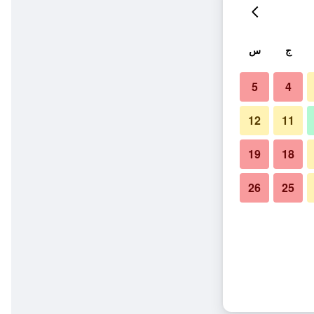
ج
س
5
4
12
11
19
18
26
25