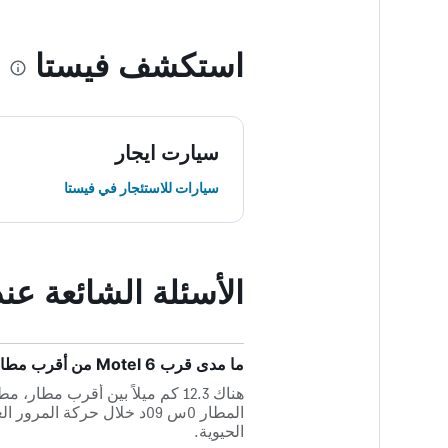
استكشف فيستا
سيارت ايجار
سيارات للاستئجار في فيستا
الأسئلة الشائعة عند حجز
ما مدى قرب Motel 6 من أقرب مطار، مطار كارلسباد؟
المطار 0س 09د خلال حركة ا
الحيوية.