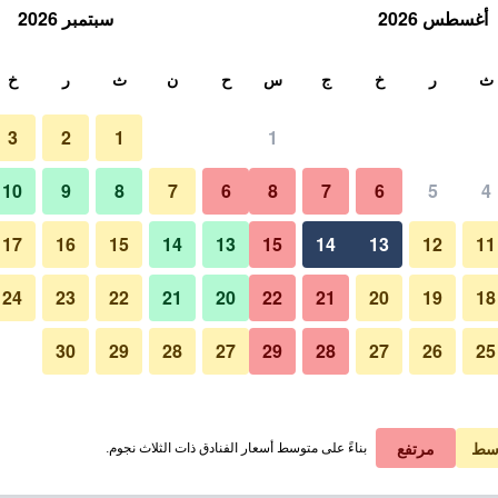
أغسطس 2026
سبتمبر 2026
ث
ث
ر
خ
ج
س
ح
ن
ث
ر
خ
3
2
1
1
10
9
8
7
6
8
7
6
5
4
17
16
15
14
13
15
14
13
12
11
عرض الأسعار
24
23
22
21
20
22
21
20
19
18
30
29
28
27
29
28
27
26
25
عرض الأسعار
عرض الأسعار
سط
مرتفع
بناءً على متوسط أسعار الفنادق ذات الثلاث نجوم.