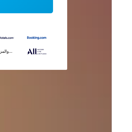
...والمز