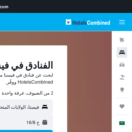
.com
رحلات طيران
فنادق
الفنادق في في
سيارات
ابحث عن فنادق في فيستا من
حزم العروض
HotelsCombined ووفّر.
استكشاف
2 من الضيوف، غرفة واحدة
رحلات
ح 16/8
العَرَبِيَّة