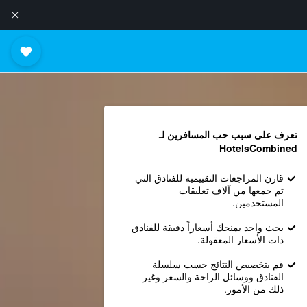
تعرف على سبب حب المسافرين لـ
HotelsCombined
قارن المراجعات التقييمية للفنادق التي
تم جمعها من آلاف تعليقات
المستخدمين.
بحث واحد يمنحك أسعاراً دقيقة للفنادق
ذات الأسعار المعقولة.
قم بتخصيص النتائج حسب سلسلة
الفنادق ووسائل الراحة والسعر وغير
ذلك من الأمور.