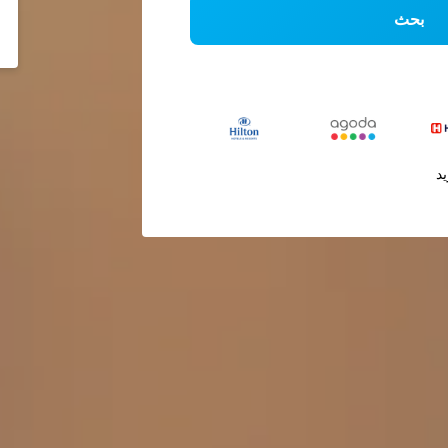
بحث
يد