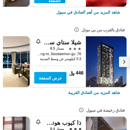
الصفقة
شاهد المزيد من أهم الفنادق في سيول
فنادق بالقرب من بي موتل
شيلا ستاي سيوديمون سيول ستيشن
3 نجوم
ممتاز 8.5
76, Chungjeong-ro, Seodaemun-gu, سيول, كوريا الجنوبية
0.3 كيلومتر عن وسط المدينة
446 ﷼
عرض الصفقة
شاهد المزيد من الفنادق القريبة
فنادق رخيصة في سيول
ذا كيوب هوتل - دار ضيافة
تقييم فئة 3
ممتاز 8.4