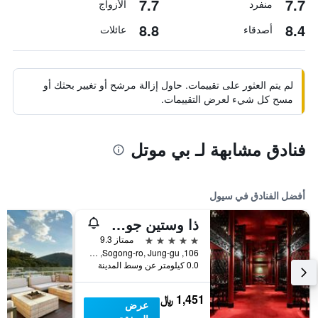
7.7
7.7
منفرد
الأزواج
8.8
8.4
أصدقاء
عائلات
لم يتم العثور على تقييمات. حاول إزالة مرشح أو تغيير بحثك أو
مسح كل شيء لعرض التقييمات.
فنادق مشابهة لـ بي موتل
أفضل الفنادق في سيول
ذا وستين جوسون سول
5 نجوم
ممتاز 9.3
106, Sogong-ro, Jung-gu, سيول, كوريا الجنوبية
0.0 كيلومتر عن وسط المدينة
1,451 ﷼
عرض