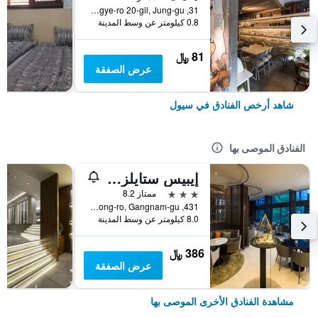
31, Toegye-ro 20-gil, Jung-gu, سيول, كوريا الجنوبية
0.8 كيلومتر عن وسط المدينة
81 ﷼
عرض الصفقة
شاهد أرخص الفنادق في سيول
الفنادق الموصى بها
إيبيس ستايلز أمباسادور سيول غانغنام
3 نجوم
ممتاز 8.2
431, Samseong-ro, Gangnam-gu, سيول, كوريا الجنوبية
8.0 كيلومتر عن وسط المدينة
386 ﷼
عرض الصفقة
مشاهدة الفنادق الأخرى الموصى بها