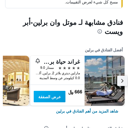
مسح كل شيء لعرض التقييمات.
فنادق مشابهة لـ موتل وان برلين-أبر
ويست
أفضل الفنادق في برلين
غراند حياة برلين
5 نجوم
ممتاز 9.0
مارلين ديتري بلاتز 2, برلين, ألمانيا
0.0 كيلومتر عن وسط المدينة
666 ﷼
عرض الصفقة
شاهد المزيد من أهم الفنادق في برلين