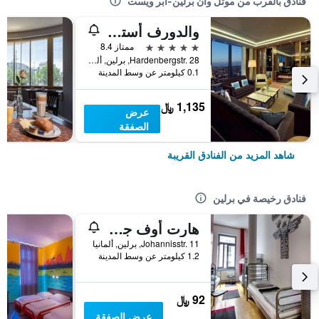
فنادق بالقرب من موتل وان برلين-أبر ويست
والدورف أستوريا برلين
5 نجوم
ممتاز 8.4
Hardenbergstr. 28, برلين, ألمانيا
0.1 كيلومتر عن وسط المدينة
1,135 ﷼
عرض
الصفقة
شاهد المزيد من الفنادق القريبة
فنادق رخيصة في برلين
هارت أوف جولد هوستل برلين
Johannisstr. 11, برلين, ألمانيا
1.2 كيلومتر عن وسط المدينة
92 ﷼
عرض الصفقة