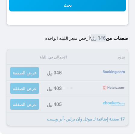
بحث
صفقات من
346 ﷼
/
أرخص سعر الليلة الواحدة
مزود
الإجمالي في الليلة
346 ﷼
عرض الصفقة
403 ﷼
عرض الصفقة
405 ﷼
عرض الصفقة
17 صفقة إضافية لـ موتل وان برلين-أبر ويست