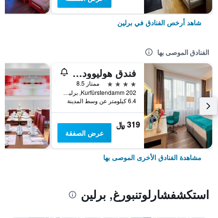
شاهد أرخص الفنادق في برلين
الفنادق الموصى بها
فندق هوليوود ميديا أم كورفورستيندام
4 نجوم
ممتاز 8.5
Kurfürstendamm 202, برلين, ألمانيا
6.4 كيلومتر عن وسط المدينة
319 ﷼
عرض الصفقة
مشاهدة الفنادق الأخرى الموصى بها
استكشفشارلوتنبورغ, برلين