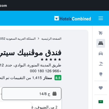
.com
رحلات طيران
الصفحة الرئيسية
المملكة العربية السعودية
,052
فنادق
فندق موڤنبيك سيتي
سيارات
5 نجوم
حزم العروض
طريق المدينة المنورة، البوادي، جدة, 21512, جدّة, منطقة مكة المكرمة, المملكة العربية السعودية
+966 126 180 000
استكشاف
ممتاز
1,415 من التقييمات تم التحقق منها
8.5
رحلات
ج 14/8
-
العَرَبِيَّة
2 من الضيوف، غرفة واحدة