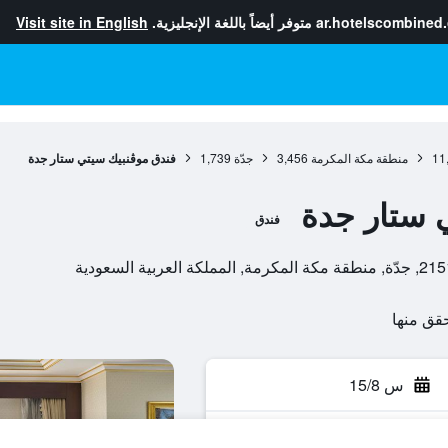
ar.hotelscombined
متوفر أيضاً باللغة الإنجليزية.
Visit site in English
11
منطقة مكة المكرمة
3,456
جدّة
1,739
فندق موڤنبيك سيتي ستار جدة
 ستار جدة
فندق
س 15/8