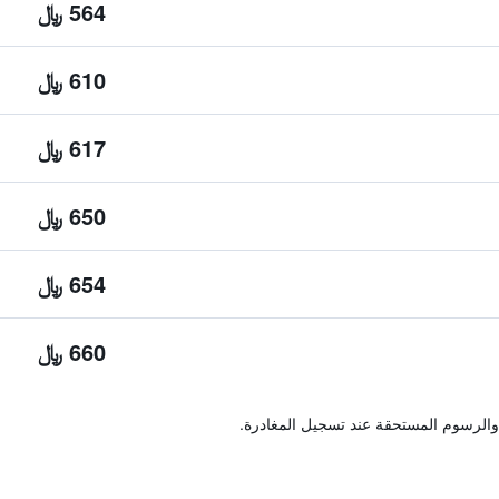
564 ﷼
610 ﷼
617 ﷼
650 ﷼
654 ﷼
660 ﷼
والرسوم المستحقة عند تسجيل المغادرة.