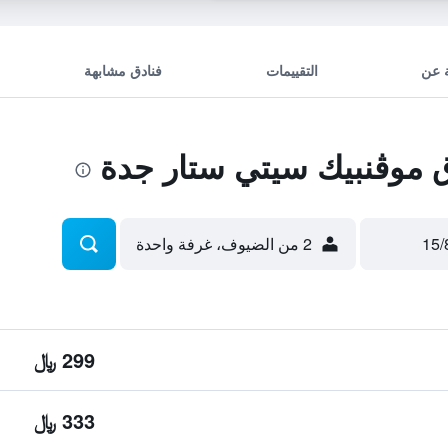
 عن
التقييمات
فنادق مشابهة
موڤنبيك سيتي ستار جدة
2 من الضيوف، غرفة واحدة
299 ﷼
333 ﷼