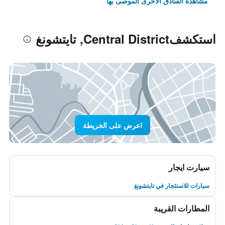
مشاهدة الفنادق الأخرى الموصى بها
استكشفCentral District, تايتشونغ
اعرض على الخريطة
سيارت ايجار
سيارات للاستئجار في تايتشونغ
المطارات القريبة