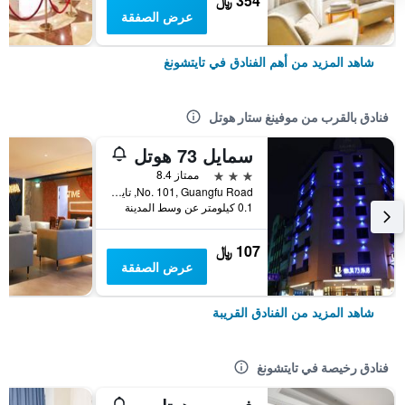
354 ﷼
عرض الصفقة
شاهد المزيد من أهم الفنادق في تايتشونغ
فنادق بالقرب من موفينغ ستار هوتل
سمايل 73 هوتل
3 نجوم
ممتاز 8.4
No. 101, Guangfu Road, تايتشونغ, تايوان
0.1 كيلومتر عن وسط المدينة
107 ﷼
عرض الصفقة
شاهد المزيد من الفنادق القريبة
فنادق رخيصة في تايتشونغ