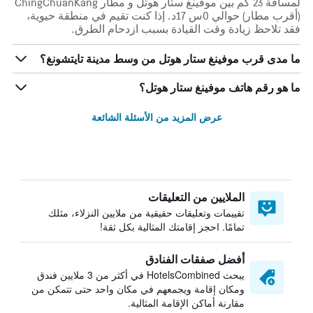
لمسافة 23 كم بين موفينغ ستار هوتل و مطار ChingChuanKang
(أقرب مطار) حوالي 0س 17د. إذا كنت تقيم في منطقة حيوية،
فقد تلاحظ زيادة وقت القيادة بسبب ازدحام الطرق.
ما مدى قرب موفينغ ستار هوتل من وسط مدينة تايتشونغ؟
ما هو رقم هاتف موفينغ ستار هوتل؟
عرض المزيد من الأسئلة الشائعة
الملايين من التعليقات
تقييمات وتعليقات حقيقية من ملايين النزلاء، مثلك
تمامًا. احجز إقامتك المثالية بكل ثقة!
أفضل صفقات الفنادق
يبحث HotelsCombined في أكثر من 3 ملايين فندق
ومكان إقامة ويجمعهم في مكان واحد حتى تتمكن من
مقارنة أماكن الإقامة المثالية.