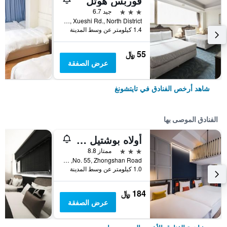
فوربس هوتل
3 نجوم
جيد 6.7
No.181, Xueshi Rd., North District, تايتشونغ, تايوان
1.4 كيلومتر عن وسط المدينة
55 ﷼
عرض الصفقة
شاهد أرخص الفنادق في تايتشونغ
الفنادق الموصى بها
أولاه بوشتيل - تايتشونج ستيشن
3 نجوم
ممتاز 8.8
No. 55, Zhongshan Road, تايتشونغ, تايوان
1.0 كيلومتر عن وسط المدينة
184 ﷼
عرض الصفقة