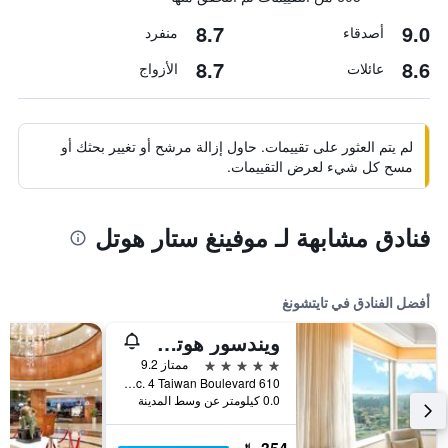
8.7
9.0
أصدقاء
منفرد
8.7
8.6
عائلات
الأزواج
لم يتم العثور على تقييمات. حاول إزالة مرشح أو تغيير بحثك أو
مسح كل شيء لعرض التقييمات.
فنادق مشابهة لـ موفينغ ستار هوتل
أفضل الفنادق في تايتشونغ
ويندسور هوتل تايتشونج
5 نجوم
ممتاز 9.2
610 Sec. 4 Taiwan Boulevard, تايتشونغ, تايوان
0.0 كيلومتر عن وسط المدينة