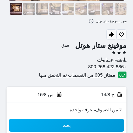
صور لـ موفينغ ستار هوتل
موفينغ ستار هوتل
فندق
3 نجوم
تايتشونغ، تايوان
+886 422 258 800
ممتاز
605 من التقييمات تم التحقق منها
8.7
ج 14/8
-
س 15/8
2 من الضيوف، غرفة واحدة
بحث