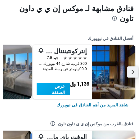
فنادق مشابهة لـ موكس إن ي ي داون
تاون
أفضل الفنادق في نيويورك
إنتركونتيننتال نيويورك تاميز سكوير
5 نجوم
جيد 7.9
300 غرب، شارع 44 نيويورك, نيويورك, NY, الولايات المتحدة الأميريكية
0.0 كيلومتر عن وسط المدينة
1,136 ﷼
عرض
الصفقة
شاهد المزيد من أهم الفنادق في نيويورك
فنادق بالقرب من موكس إن ي ي داون تاون
الوفت باي ماريوت مانهاتان داون تاون - فينانثيال ديستريكت