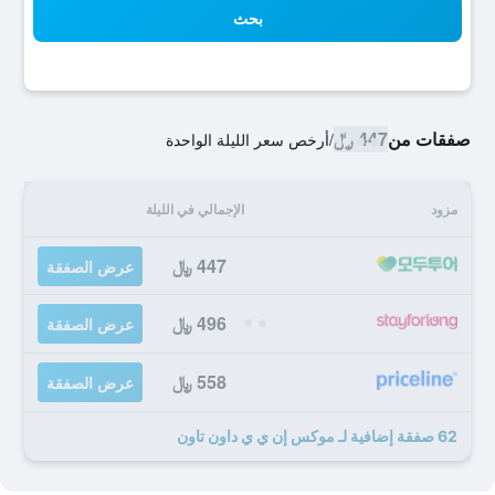
بحث
صفقات من
447 ﷼
/
أرخص سعر الليلة الواحدة
مزود
الإجمالي في الليلة
447 ﷼
عرض الصفقة
496 ﷼
عرض الصفقة
558 ﷼
عرض الصفقة
62 صفقة إضافية لـ موكس إن ي ي داون تاون