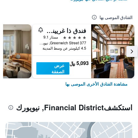
الفنادق الموصى بها
فندق ذا غريينيتش
5 نجوم
ممتاز 9.1
377 Greenwich Street, نيويورك, NY, الولايات المتحدة الأميريكية
4.5 كيلومتر عن وسط المدينة
5,093 ﷼
عرض
الصفقة
مشاهدة الفنادق الأخرى الموصى بها
استكشفFinancial District, نيويورك