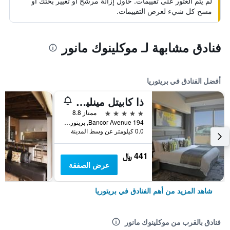
لم يتم العثور على تقييمات. حاول إزالة مرشح أو تغيير بحثك أو
مسح كل شيء لعرض التقييمات.
فنادق مشابهة لـ موكلينوك مانور
أفضل الفنادق في بريتوريا
ذا كابيتل مينلين مين
5 نجوم
ممتاز 8.8
194 Bancor Avenue, بريتوريا, محافظة غاوتينج, جنوب أفريقيا
0.0 كيلومتر عن وسط المدينة
441 ﷼
عرض الصفقة
شاهد المزيد من أهم الفنادق في بريتوريا
فنادق بالقرب من موكلينوك مانور