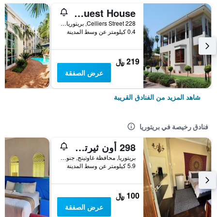
Muckleneuk Guest House
228 Celliers Street, بريتوريا, محافظة غاوتينج, جنوب أفريقيا
0.4 كيلومتر عن وسط المدينة
219 ﷼
عرض الصفقة
شاهد المزيد من الفنادق القريبة
فنادق رخيصة في بريتوريا
298 أون ثيرتي فورث
بريتوريا, محافظة غاوتينج, جنوب أفريقيا
5.9 كيلومتر عن وسط المدينة
100 ﷼
عرض الصفقة