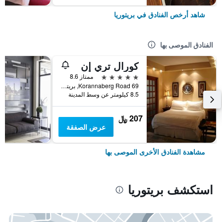
شاهد أرخص الفنادق في بريتوريا
الفنادق الموصى بها
كورال تري إن
5 نجوم
ممتاز 8.6
69 Korannaberg Road, بريتوريا, محافظة غاوتينج, جنوب أفريقيا
8.5 كيلومتر عن وسط المدينة
207 ﷼
عرض الصفقة
مشاهدة الفنادق الأخرى الموصى بها
استكشف بريتوريا