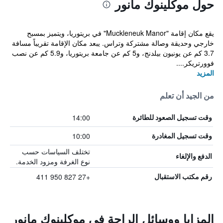
حول موكلينوك مانور
يقع مكان إقامة "Muckleneuk Manor" في بريتوريا، ويتميز بمسبح
خارجي وحديقة وصالة مشتركة وتراس. يبعد مكان الإقامة تقريباً مسافة
3.7 كم عن يونيون بيلدنج، و5 كم عن جامعة بريتوريا، و5.9 كم عن نصب
فوورتريكر....
المزيد
من الجيد أن تعلم
14:00
وقت تسجيل الصعود للطائرة
10:00
وقت تسجيل المغادرة
تختلف السياسات حسب
الدفع والإلغاء
نوع الغرفة ومزود الخدمة.
+27 827 950 411
رقم مكتب الاستقبال
المزايا ووسائل الراحة في موكلينوك مانور