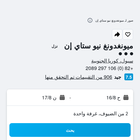
صور لـ ميونغدونغ نيو ستاي إن
ميونغدونغ نيو ستاي إن
نزل
تقييم فئة 3
سيول، كوريا الجنوبية
+82 (0) 106 297 2089
جيد
906 من التقييمات تم التحقق منها
7.5
ح 16/8
-
ن 17/8
2 من الضيوف، غرفة واحدة
بحث