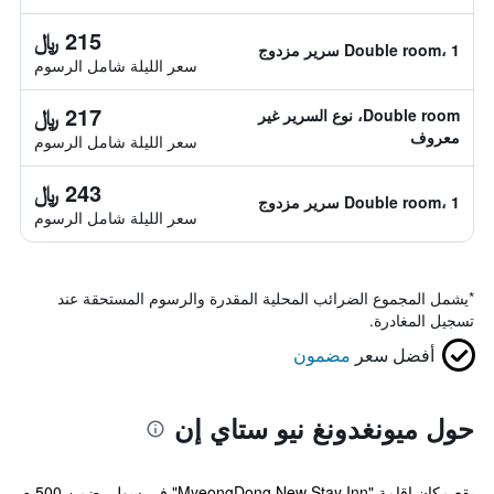
215 ﷼
Double room، 1 سرير مزدوج
سعر الليلة شامل الرسوم
217 ﷼
Double room، نوع السرير غير
معروف
سعر الليلة شامل الرسوم
243 ﷼
Double room، 1 سرير مزدوج
سعر الليلة شامل الرسوم
*
يشمل المجموع الضرائب المحلية المقدرة والرسوم المستحقة عند
تسجيل المغادرة.
أفضل سعر
مضمون
حول ميونغدونغ نيو ستاي إن
يقع مكان إقامة "MyeongDong New Stay Inn" في سول، ضمن 500 م