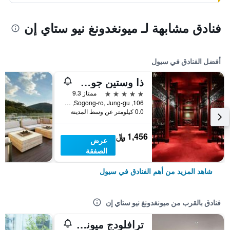
فنادق مشابهة لـ ميونغدونغ نيو ستاي إن
أفضل الفنادق في سيول
ذا وستين جوسون سول
5 نجوم
ممتاز 9.3
106, Sogong-ro, Jung-gu, سيول, كوريا الجنوبية
0.0 كيلومتر عن وسط المدينة
1,456 ﷼
عرض
الصفقة
شاهد المزيد من أهم الفنادق في سيول
فنادق بالقرب من ميونغدونغ نيو ستاي إن
ترافلودج ميونغدونغ نامسان