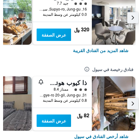
تقييم فئة 3
جيد 7.7
16, Supyo-ro, Jung-gu, سيول, كوريا الجنوبية
0.0 كيلومتر عن وسط المدينة
320 ﷼
عرض الصفقة
شاهد المزيد من الفنادق القريبة
فنادق رخيصة في سيول
ذا كيوب هوتل - دار ضيافة
تقييم فئة 3
ممتاز 8.4
31, Toegye-ro 20-gil, Jung-gu, سيول, كوريا الجنوبية
0.8 كيلومتر عن وسط المدينة
82 ﷼
عرض الصفقة
شاهد أرخص الفنادق في سيول