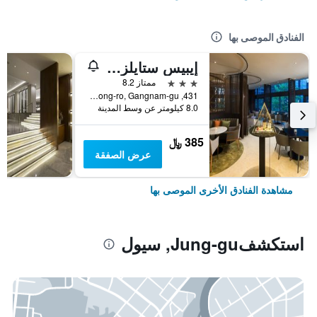
الفنادق الموصى بها
إيبيس ستايلز أمباسادور سيول غانغنام
3 نجوم
ممتاز 8.2
431, Samseong-ro, Gangnam-gu, سيول, كوريا الجنوبية
8.0 كيلومتر عن وسط المدينة
385 ﷼
عرض الصفقة
مشاهدة الفنادق الأخرى الموصى بها
استكشفJung-gu, سيول