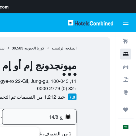
.com
رحلات طيران
الصفحة الرئيسية
كوريا الجنوبية
39,583
سي
فنادق
ميونجدونج إم أو إم
سيارات
تقييم فئة 3
حزم العروض
11, Toegye-ro 22-Gil, Jung-gu, 100-043, سيول, Seoul, كوريا الجنوبية
+82 (0) 2779 0000
استكشاف
جيد
1,212 من التقييمات تم التحقق منها
7.9
رحلات
ج 14/8
-
العَرَبِيَّة
2 من الضيوف، غرفة واحدة