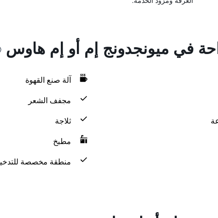
الغرفة ومزود الخدمة.
احة في ميونجدونج إم أو إم هاوس
آلة صنع القهوة
مجفف الشعر
ثلاجة
مطبخ
منطقة مخصصة للتدخي