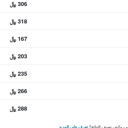
306 ﷼
318 ﷼
167 ﷼
203 ﷼
235 ﷼
266 ﷼
288 ﷼
تيب وكيف نصنف النتائج؟
تعرف على المزيد