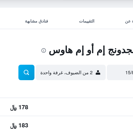
 عن
التقييمات
فنادق مشابهة
دونج إم أو إم هاوس
2 من الضيوف، غرفة واحدة
178 ﷼
183 ﷼