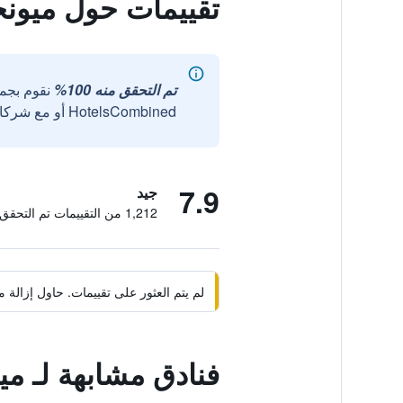
تقييمات حول ميونج
تم التحقق منه 100%
نقوم بجم
HotelsCombined أو مع شركائنا الخارجيين الموثوقين.
7.9
جيد
1,212 من التقييمات تم التحقق منها
لم يتم العثور على تقييمات. حاول إزال
فنادق مشابهة لـ مي