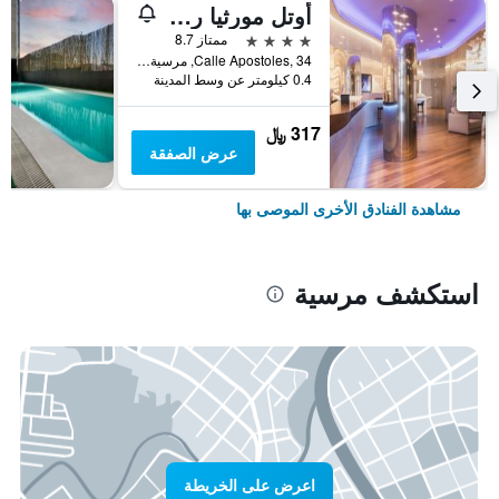
أوتل مورثيا رينكون دي بيبي أفيليتيد باي ميليا
4 نجوم
ممتاز 8.7
Calle Apostoles, 34, مرسية, أسبانيا
0.4 كيلومتر عن وسط المدينة
317 ﷼
عرض الصفقة
مشاهدة الفنادق الأخرى الموصى بها
استكشف مرسية
اعرض على الخريطة