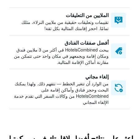
الملايين من التعليقات
تقييمات وتعليقات حقيقية من ملايين النزلاء، مثلك
تمامًا. احجز إقامتك المثالية بكل ثقة!
أفضل صفقات الفنادق
يبحث HotelsCombined في أكثر من 3 ملايين فندق
ومكان إقامة ويجمعهم في مكان واحد حتى تتمكن من
مقارنة أماكن الإقامة المثالية.
إلغاء مجاني
من الوارد أن تتغير الخطط — نتفهم ذلك. ولهذا يمكنك
البحث وحجز فنادق وأماكن إقامة على
HotelsCombined من وكالات السفر التي تقدم خدمة
الإلغاء المجاني
اعثر على نتائج أفضل لإقامتك في سيركوتيل