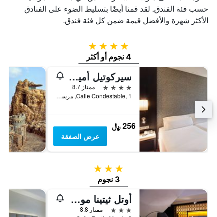
حسب فئة الفندق. لقد قمنا أيضًا بتسليط الضوء على الفنادق
الأكثر شهرة والأفضل قيمة ضمن كل فئة فندق.
4 نجوم
4 نجوم أو أكثر
سيركوتيل أميستاد مورسيا
4 نجوم
ممتاز 8.7
Calle Condestable, 1, مرسية, أسبانيا
256 ﷼
عرض الصفقة
3 نجوم
3 نجوم
أوتل ثيتينا موريكا
3 نجوم
ممتاز 8.8