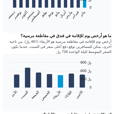
12
bars.
0
فبراير
مايو
أغسطس
نوفمبر
يناير
أبريل
يوليو
أكتوبر
مارس
يونيو
سبتمبر
ديسمبر
يعرض
المخطط
End
of
التالي
interactive
متوسط
chart
سعر
ما هو أرخص يوم للإقامة في فندق في مقاطعة مرسية؟
غرفة
أرخص يوم للإقامة في مقاطعة مرسية هو الأربعاء (461 ﷼). من ناحية
كل
أخرى، يمكن للمسافرين توقع دفع أعلى سعر في السبت، عندما يكون
شهر
السعر المتوسط لليلة الواحدة 726 ﷼.
يتضمن
المخطط
900 ﷼
1
Bar
محور
Chart
600 ﷼
graphic.
chart
X
with
الذي
300 ﷼
7
يعرض
bars.
0
الشهور.
الاثنين
الثلاثاء
الأربعاء
الخميس
الجمعة
السبت
الأحد
يتضمن
يعرض
المخطط
المخطط
End
التالي
of
التالي
interactive
1
متوسط
chart
محور
سعر