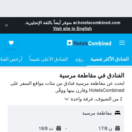
ar.hotelscombined.com
متوفر أيضاً باللغة الإنجليزية.
Visit site in English
رؤى
الفنادق الأعلى تقييماً
أرخص الفنا
الفنادق في مقاطعة مرسية
ابحث عن مقاطعة مرسية فنادق من مئات مواقع السفر على
HotelsCombined وقارن بينها ووفّر.
2 من الضيوف، غرفة واحدة
مقاطعة مرسية
ن 17/8
-
ث 18/8