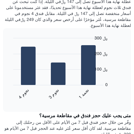
عطلة نهاية هذا الأسبوع تصل إلى 147 ﷼في الليلة. إذا كنت تبحث عن
سعر
خلال
فندق ثلاث نجوم لعطلة نهاية هذا الأسبوع تحديدًا، فقد عثر مستخدمونا على
غرفة
آخر
أسعار منخفضة تصل إلى 147 ﷼ في الليلة. مقابل فندق 4 نجوم في
3
مقاطعة مرسية، عُثر مؤخرًا على أرخص سعر والذي كان 249 ﷼في الليلة
أيام
لعطلة نهاية هذا الأسبوع.
مع
التصنيف
300 ﷼
حسب
النجوم
Bar
Chart
graphic.
يتضمن
chart
200 ﷼
with
المخطط
3
1
bars.
محور
100 ﷼
X
يعرض
التي
المخطط
تعرض
0
التالي
فئات
ن
م
ن
ة
ن
م
متوسط
الفنادق
3
ج
و
1
ج
م
4
ج
و
End
سعر
بالنجوم.
of
الغرفة
interactive
يتضمن
خلال
chart
المخطط
متى يجب عليك حجز فندق في مقاطعة مرسية؟
عطلة
1
نهاية
وفّر من خلال حجز فندق قبل 7 من الأيام على الأقل من رحلتك إلى
محور
هذا
مقاطعة مرسية. لقد كان أقل سعر عُثر عليه عند الحجز قبل 7 من الأيام هو
Y
الأسبوع