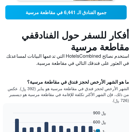
جميع الفنادق الـ 6,441 في مقاطعة مرسية
أفكار للسفر حول الفنادقفي
مقاطعة مرسية
استخدم نصائح HotelsCombined التي تدعمها البيانات لمساعدتك
في العثور على فندقك التالي في مقاطعة مرسية.
ما هو الشهر الأرخص لحجز فندق في مقاطعة مرسية؟
الشهر الأرخص لحجز فندق في مقاطعة مرسية هو يناير (392 ﷼). عكس
من ذلك، فإن الشهر الأكثر تكلفة للإقامة في مقاطعة مرسية هو ديسمبر
(726 ﷼).
900 ﷼
Bar
Chart
600 ﷼
graphic.
chart
with
300 ﷼