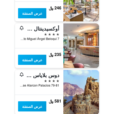
246 ﷼
عرض الصفقة
أوكسيدينتال مورسيا أجاليا
4 نجوم
Avda. Arquitecto Miguel Ángel Beloqui 7, مرسية, أسبانيا
235 ﷼
عرض الصفقة
دوس بلاياس - 30ٕ هوتلز
4 نجوم
Avenida Jose Alarcon Palacios 79-81, ماسارون, أسبانيا
581 ﷼
عرض الصفقة