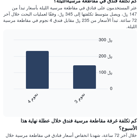
كم تكلفة فندق في مقاطعة مرسيةالليلة؟
Y
غرفة
عثر المستخدمون على فنادق في مقاطعة مرسية الليلة بأسعار تبدأ من
الذي
كل
147 ﷼، ويصل متوسط تكلفتها إلى 345 ﷼، وفقًا لعمليات البحث خلال آخر
يعرض
يوم
72 ساعة. تبدأ الأسعار من 235 ﷼ مقابل فندق 4 نجوم في مقاطعة مرسية
متوسط
في
الليلة.
سعر
الأسبوع
غرفة
يتضمن
300 ﷼
المخطط
Bar
1
Chart
graphic.
chart
محور
200 ﷼
with
X
2
الذي
bars.
يعرض
100 ﷼
أيام
يعرض
الأسبوع.
المخطط
0
يتضمن
التالي
ن
م
ن
م
المخطط
متوسط
3
ج
و
4
ج
و
التالي
End
سعر
1
of
الغرفة
interactive
محور
هذه
chart
Y
كم تكلفة غرفة مقاطعة مرسية فندق خلال عطلة نهاية هذا
الليلة
الذي
الذي
الأسبوع؟
يعرض
عُثر
خلال آخر 72 ساعة، شهدنا انخفاض أسعار فنادق في مقاطعة مرسية خلال
متوسط
عليه