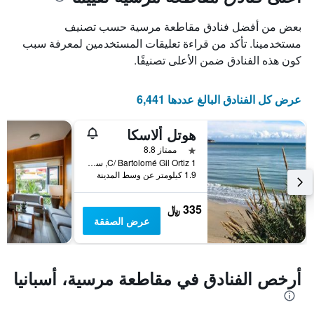
1
محور
X
محور
بعض من أفضل فنادق مقاطعة مرسية حسب تصنيف
Y
الذي
الذي
يعرض
مستخدمينا. تأكد من قراءة تعليقات المستخدمين لمعرفة سبب
عدد
يعرض
كون هذه الفنادق ضمن الأعلى تصنيفًا.
الأيام
متوسط
قبل
سعر
غرفة
الإقامة
عرض كل الفنادق البالغ عددها 6,441
في
يتضمن
عطلة
المخطط
هوتل ألاسكا
نهاية
التالي
1
هذا
نجمة واحدة
ممتاز 8.8
محور
الأسبوع
C/ Bartolomé Gil Ortiz 1, سان بيدرو ديل بيناتار, أسبانيا
Y
خلال
1.9 كيلومتر عن وسط المدينة
آخر
الذي
3
يعرض
335 ﷼
أيام
متوسط
عرض الصفقة
سعر
غرفة
أرخص الفنادق في مقاطعة مرسية، أسبانيا