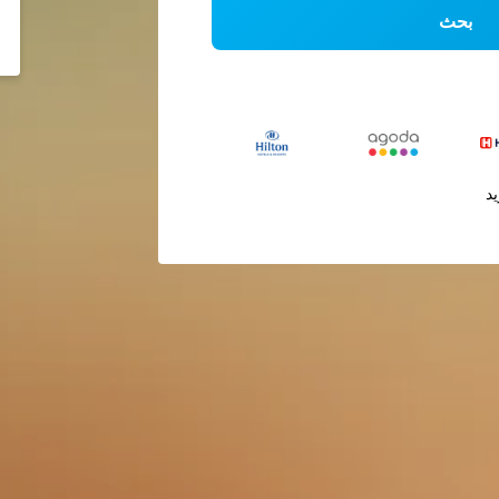
بحث
يد