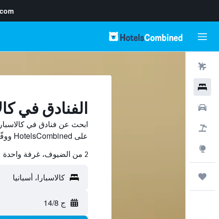
.com
رحلات طيران
فنادق
الفنادق في كال
سيارات
ابحث عن فنادق في كالاسبارا
حزم العروض
على HotelsCombined ووفّر.
استكشاف
2 من الضيوف، غرفة واحدة
رحلات
ج 14/8