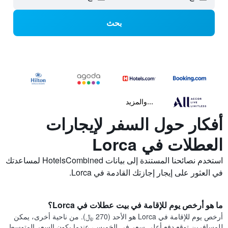
بحث
...والمزيد
أفكار حول السفر لإيجارات
العطلات في Lorca
استخدم نصائحنا المستندة إلى بيانات HotelsCombined لمساعدتك
في العثور على إيجار إجازتك القادمة في Lorca.
ما هو أرخص يوم للإقامة في بيت عطلات في Lorca؟
أرخص يوم للإقامة في Lorca هو الأحد (270 ﷼). من ناحية أخرى، يمكن
للمسافرين توقع دفع أعلى سعر في الخميس، عندما يكون السعر المتوسط