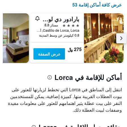
X
عرض كافة أماكن إقامة 53
الذي
يعرض
أيام
بارادور دي لوركا
الأسبوع.
4 نجوم
ممتاز 8.8
يتضمن
Castillo de Lorca, Lorca, أسبانيا
المخطط
0.8 كيلومتر عن وسط المدينة
التالي
1
275 ﷼
محور
عرض الصفقة
Y
الذي
يعرض
متوسط
أماكن للإقامة في Lorca
سعر
غرفة
انتقل إلى المناطق في Lorca التي تخطط لزيارتها للعثور على
بيوت العطلات القريبة منها. كميزة إضافية، يمكن للمستخدمين
النقر على بيت عطلة يثير اهتمامهم للعثور على معلومات مفيدة
وصفقات لبيت العطلة ذلك.