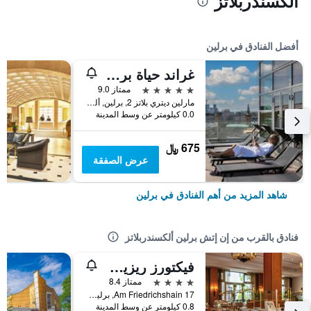
ألكسندربلاتز
أفضل الفنادق في برلين
غراند حياة برلين
5 نجوم
ممتاز 9.0
مارلين ديتري بلاتز 2, برلين, ألمانيا
0.0 كيلومتر عن وسط المدينة
675 ﷼
عرض الصفقة
شاهد المزيد من أهم الفنادق في برلين
فنادق بالقرب من إن إتش برلين ألكسندربلاتز
فيكتورز ريزيدنز هوتل برلين ميت
4 نجوم
ممتاز 8.4
Am Friedrichshain 17, برلين, ألمانيا
0.8 كيلومتر عن وسط المدينة