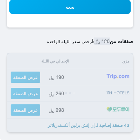
بحث
صفقات من
190 ﷼
/
أرخص سعر الليلة الواحدة
مزود
الإجمالي في الليلة
190 ﷼
عرض الصفقة
260 ﷼
عرض الصفقة
298 ﷼
عرض الصفقة
43 صفقة إضافية لـ إن إتش برلين ألكسندربلاتز