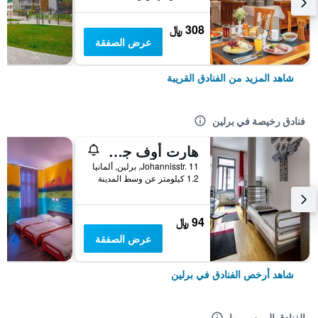
308 ﷼
عرض الصفقة
شاهد المزيد من الفنادق القريبة
فنادق رخيصة في برلين
هارت أوف جولد هوستل برلين
Johannisstr. 11, برلين, ألمانيا
1.2 كيلومتر عن وسط المدينة
94 ﷼
عرض الصفقة
شاهد أرخص الفنادق في برلين
الفنادق الموصى بها