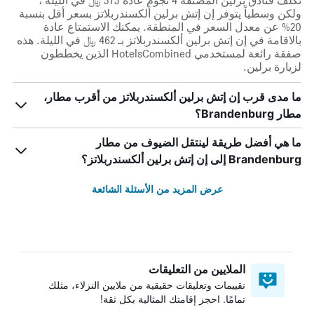
تكلف فنادق برلين المصنفة 4 نجوم عادة 575 ﷼ في الليلة ،
ولكن وسطياً يتوفر إن إتش برلين ألكسندربلاتز بسعر أقل بنسبة
20% عن معدل السعر في المنطقة. يمكنك الاستمتاع عادة
بالاقامة في إن إتش برلين ألكسندربلاتز بـ 462 ﷼ في الليلة. هذه
صفقة رائعة لمستخدمي HotelsCombined الذين يخططون
لزيارة برلين.
ما مدى قرب إن إتش برلين ألكسندربلاتز من أقرب مطار،
مطار Brandenburg؟
ما هي أفضل طريقة لينتقل الضيوف من مطار
Brandenburg إلى إن إتش برلين ألكسندربلاتز؟
عرض المزيد من الأسئلة الشائعة
الملايين من التعليقات
تقييمات وتعليقات حقيقية من ملايين النزلاء، مثلك
تمامًا. احجز إقامتك المثالية بكل ثقة!