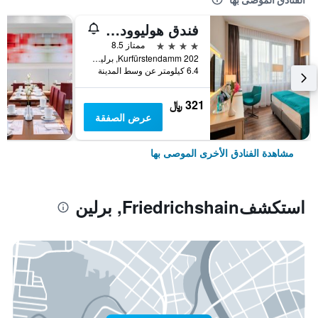
فندق هوليوود ميديا أم كورفورستيندام
4 نجوم
ممتاز 8.5
Kurfürstendamm 202, برلين, ألمانيا
6.4 كيلومتر عن وسط المدينة
321 ﷼
عرض الصفقة
مشاهدة الفنادق الأخرى الموصى بها
استكشفFriedrichshain, برلين