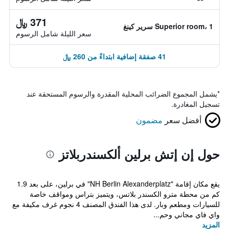
371 ﷼
Superior room، 1 سرير كينغ
سعر الليلة شامل الرسوم
41 صفقة إضافية ابتداءً من 260 ﷼
*
يشمل المجموع الضرائب المحلية المقدرة والرسوم المستحقة عند
تسجيل المغادرة.
أفضل سعر
مضمون
حول إن إتش برلين ألكسندربلاتز
يقع مكان إقامة "NH Berlin Alexanderplatz" في برلين، على بعد 1.9
كم من محطة مترو الكسندر بلاتس، ويتميز بتراس ومواقف خاصة
للسيارات ومطعم وبار. لدى هذا الفندق المصنف 4 نجوم غرف مكيفة مع
واي فاي مجاني وحم...
المزيد