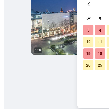
ج
س
5
4
12
11
1/58
بوفيه
19
18
26
25
ابارك