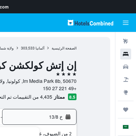
.com
رحلات طيران
الصفحة الرئيسية
ألمانيا
303,533
ولاية شما
فنادق
إن إتش كولكشن كولو
سيارات
4 نجوم
حزم العروض
Im Media Park 8b, 50670, كولونيا, ولاية شمال الراين وستفاليا, ألمانيا
+49 221 27 150
استكشاف
ممتاز
4,435 من التقييمات تم التحقق منها
8.5
رحلات
خ 13/8
-
العَرَبِيَّة
2 من الضيوف، غرفة واحدة