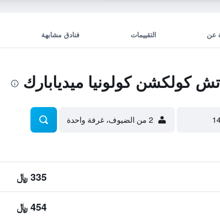
 عن
التقييمات
فنادق مشابهة
ش كولكشن كولونيا ميديابارك
2 من الضيوف، غرفة واحدة
335 ﷼
454 ﷼