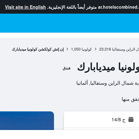
ar.hotelscombined
متوفر أيضاً باللغة الإنجليزية.
Visit site in English
ل الراين وستفاليا
23,316
كولونيا
1,050
إن إتش كولكشن كولونيا ميديابارك
نيا ميديابارك
فندق
ج 14/8