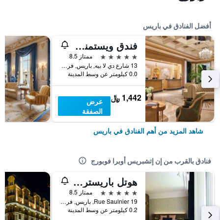
أفضل الفنادق في باريس
فندق ويستمنستر
5 نجوم
ممتاز 8.5
13 شارع دي لا بيه, باريس, فرنسا
0.0 كيلومتر عن وسط المدينة
1,442 ﷼
عرض
الصفقة
شاهد المزيد من أهم الفنادق في باريس
فنادق بالقرب من إن إتشبريس أوبرا فوبورج
هوتل باريستر آند سبا
5 نجوم
ممتاز 8.5
19 Rue Saulnier, باريس, فرنسا
0.2 كيلومتر عن وسط المدينة