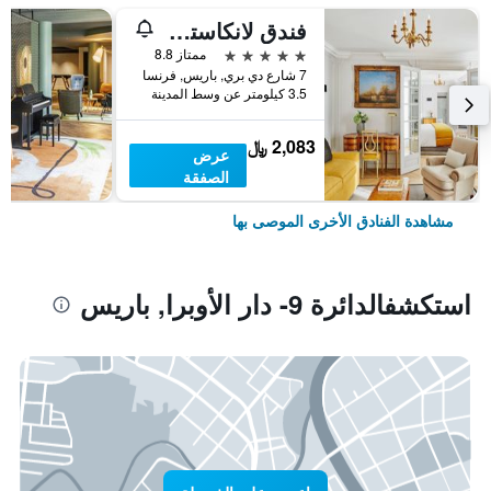
فندق لانكاستر باريس شانزليزيه
5 نجوم
ممتاز 8.8
7 شارع دي بري, باريس, فرنسا
3.5 كيلومتر عن وسط المدينة
2,083 ﷼
عرض
الصفقة
مشاهدة الفنادق الأخرى الموصى بها
استكشفالدائرة 9- دار الأوبرا, باريس