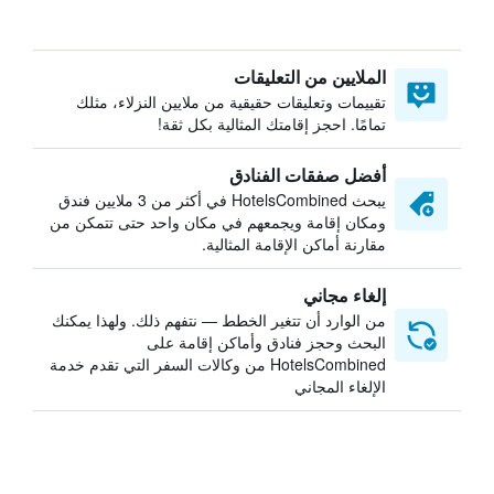
الملايين من التعليقات
تقييمات وتعليقات حقيقية من ملايين النزلاء، مثلك
تمامًا. احجز إقامتك المثالية بكل ثقة!
أفضل صفقات الفنادق
يبحث HotelsCombined في أكثر من 3 ملايين فندق
ومكان إقامة ويجمعهم في مكان واحد حتى تتمكن من
مقارنة أماكن الإقامة المثالية.
إلغاء مجاني
من الوارد أن تتغير الخطط — نتفهم ذلك. ولهذا يمكنك
البحث وحجز فنادق وأماكن إقامة على
HotelsCombined من وكالات السفر التي تقدم خدمة
الإلغاء المجاني