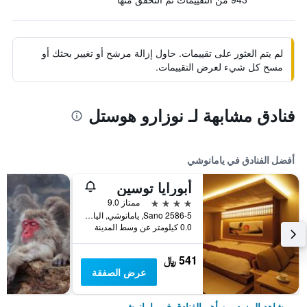
لم يتم العثور على تقييمات. حاول إزالة مرشح أو تغيير بحثك أو
مسح كل شيء لعرض التقييمات.
فنادق مشابهة لـ نوزارو هوستل
أفضل الفنادق في يامانوشي
أبورايا توسين
4 نجوم
ممتاز 9.0
2586-5 Sano, يامانوشي, اليابان
0.0 كيلومتر عن وسط المدينة
541 ﷼
عرض الصفقة
شاهد المزيد من أهم الفنادق في يامانوشي