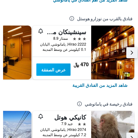
فنادق بالقرب من نوزارو هوستل
سينشينكان ماتسويا
3 نجوم
ممتاز 8.9
Hirao 2222, يامانوشي, اليابان
0.1 كيلومتر عن وسط المدينة
470 ﷼
عرض الصفقة
شاهد المزيد من الفنادق القريبة
فنادق رخيصة في يامانوشي
كانيكي هوتل
2 نجمتين
جيد 7.9
2074 Hirao, يامانوشي, اليابان
7.2 كيلومتر عن وسط المدينة