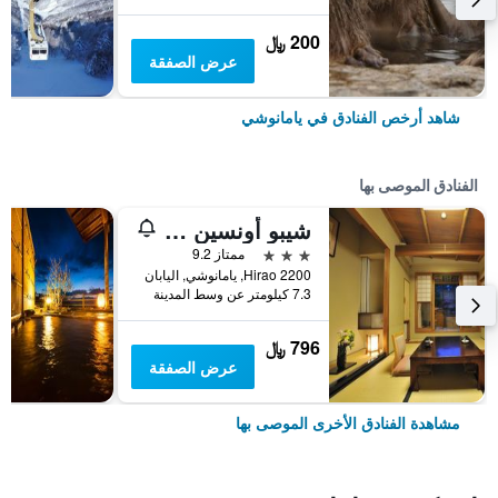
200 ﷼
عرض الصفقة
شاهد أرخص الفنادق في يامانوشي
الفنادق الموصى بها
شيبو أونسين كوكويا
3 نجوم
ممتاز 9.2
Hirao 2200, يامانوشي, اليابان
7.3 كيلومتر عن وسط المدينة
796 ﷼
عرض الصفقة
مشاهدة الفنادق الأخرى الموصى بها