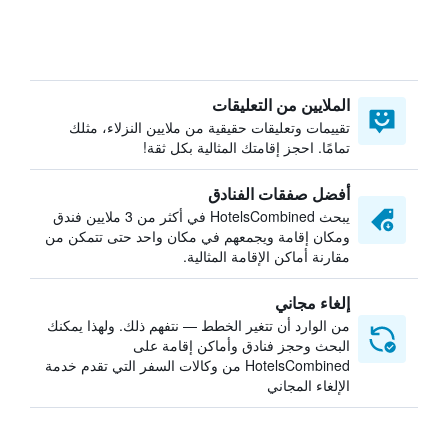
الملايين من التعليقات
تقييمات وتعليقات حقيقية من ملايين النزلاء، مثلك
تمامًا. احجز إقامتك المثالية بكل ثقة!
أفضل صفقات الفنادق
يبحث HotelsCombined في أكثر من 3 ملايين فندق
ومكان إقامة ويجمعهم في مكان واحد حتى تتمكن من
مقارنة أماكن الإقامة المثالية.
إلغاء مجاني
من الوارد أن تتغير الخطط — نتفهم ذلك. ولهذا يمكنك
البحث وحجز فنادق وأماكن إقامة على
HotelsCombined من وكالات السفر التي تقدم خدمة
الإلغاء المجاني