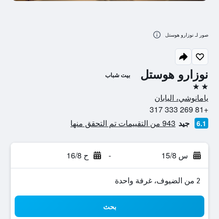
صور لـ نوزارو هوستل
نوزارو هوستل
بيت شباب
2 نجمتين
يامانوشي، اليابان
+81 269 333 317
جيد
943 من التقييمات تم التحقق منها
6.1
س 15/8
-
ح 16/8
2 من الضيوف، غرفة واحدة
بحث