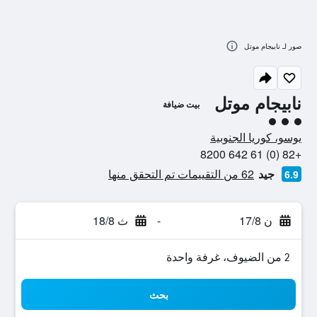
صور لـ نابيجام موتل
نابيجام موتل
بيت ضيافة
تقييم فئة 3
يوسو، كوريا الجنوبية
+82 (0) 61 642 8200
جيد
62 من التقييمات تم التحقق منها
6.9
ن 17/8
-
ث 18/8
2 من الضيوف، غرفة واحدة
بحث