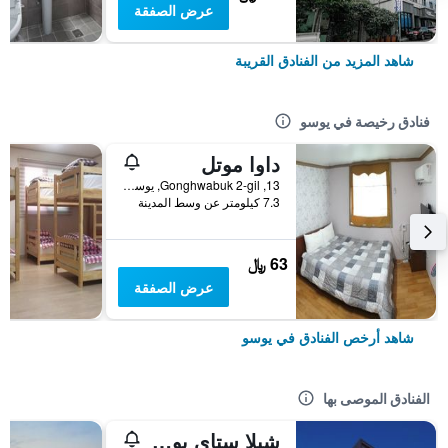
عرض الصفقة
شاهد المزيد من الفنادق القريبة
فنادق رخيصة في يوسو
داوا موتل
13, Gonghwabuk 2-gil, يوسو, كوريا الجنوبية
7.3 كيلومتر عن وسط المدينة
63 ﷼
عرض الصفقة
شاهد أرخص الفنادق في يوسو
الفنادق الموصى بها
شيلا ستاي يوسو إكسبو ستيشن