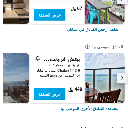
67 ﷼
عرض الصفقة
شاهد أرخص الفنادق في تشاتان
الفنادق الموصى بها
بيتش فرونت تاور ميهاما باي دي إس آيتش
3 نجوم
ممتاز 8.7
1-13-6 Chatan, تشاتان, اليابان
1.4 كيلومتر عن وسط المدينة
449 ﷼
عرض الصفقة
مشاهدة الفنادق الأخرى الموصى بها