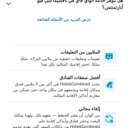
هل تتوفر خدمة الواي فاي في نافسيكا سي فيو
أبارتمنتس؟
عرض المزيد من الأسئلة الشائعة
الملايين من التعليقات
تقييمات وتعليقات حقيقية من ملايين النزلاء، مثلك
تمامًا. احجز إقامتك المثالية بكل ثقة!
أفضل صفقات الفنادق
يبحث HotelsCombined في أكثر من 3 ملايين فندق
ومكان إقامة ويجمعهم في مكان واحد حتى تتمكن من
مقارنة أماكن الإقامة المثالية.
إلغاء مجاني
من الوارد أن تتغير الخطط — نتفهم ذلك. ولهذا يمكنك
البحث وحجز فنادق وأماكن إقامة على
HotelsCombined من وكالات السفر التي تقدم خدمة