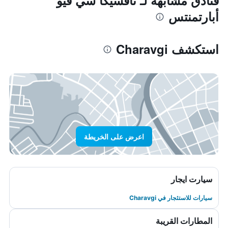
فنادق مشابهة لـ نافسيكا سي فيو
أبارتمنتس
استكشف Charavgi
اعرض على الخريطة
سيارت ايجار
سيارات للاستئجار في Charavgi
المطارات القريبة