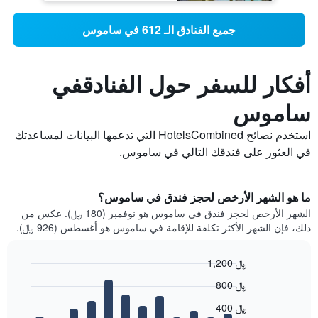
جميع الفنادق الـ 612 في ساموس
أفكار للسفر حول الفنادقفي
ساموس
استخدم نصائح HotelsCombined التي تدعمها البيانات لمساعدتك
في العثور على فندقك التالي في ساموس.
ما هو الشهر الأرخص لحجز فندق في ساموس؟
الشهر الأرخص لحجز فندق في ساموس هو نوفمبر (180 ﷼). عكس من
ذلك، فإن الشهر الأكثر تكلفة للإقامة في ساموس هو أغسطس (926 ﷼).
1,200 ﷼
Bar
Chart
800 ﷼
graphic.
chart
with
400 ﷼
12