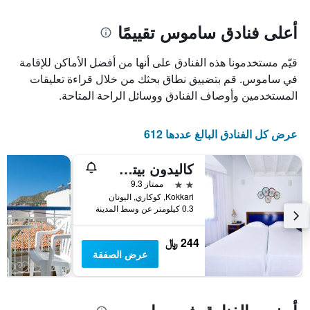
غرفة
المخطط
1
أعلى فنادق ساموس تقييمًا
محور
X
قيّم مستخدمونا هذه الفنادق على أنها من أفضل الأماكن للإقامة
الذي
يعرض
في ساموس. قم بتضييق نطاق بحثك من خلال قراءة تعليقات
عدد
المستخدمين وأوصاف الفنادق ووسائل الراحة المتاحة.
الأيام
قبل
الإقامة
عرض كل الفنادق البالغ عددها 612
يتضمن
المخطط
كاليدون بيتش هوتل
التالي
1
2 نجمتين
ممتاز 9.3
محور
Kokkari, كوكاري, اليونان
Y
0.3 كيلومتر عن وسط المدينة
الذي
يعرض
244 ﷼
متوسط
عرض الصفقة
سعر
غرفة