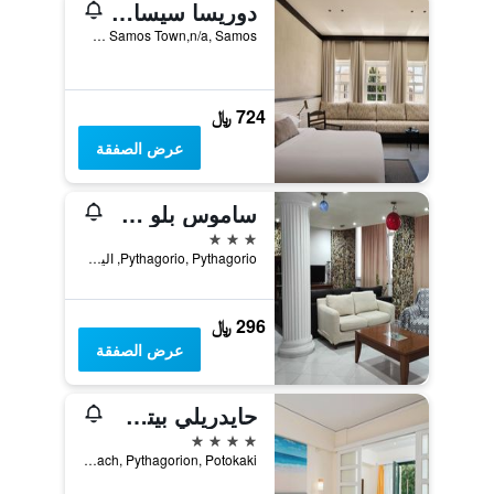
دوريسا سيسايد ريزورت
Pythagorian Area, 16km From Samos Town,n/a, Samos, اليونان
724 ﷼
عرض الصفقة
ساموس بلو سي
3 نجوم
Pythagorio, Pythagorio, اليونان
296 ﷼
عرض الصفقة
حايدريلي بيتش هوتل
4 نجوم
Potokaki Beach, Pythagorion, Potokaki, اليونان