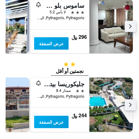
ساموس بلو سي
3 نجوم
لا بأس 5.2
Pythagorio, Pythagorio, اليونان
296 ﷼
عرض الصفقة
2 نجمتين
نجمتين أو أقل
جليكوريسا بيتش
2 نجمتين
ممتاز 8.4
Pythagorio, Pythagorio, اليونان
244 ﷼
عرض الصفقة