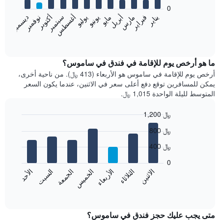
bars.
0
فبراير
مايو
أغسطس
نوفمبر
يناير
أبريل
يوليو
أكتوبر
مارس
يونيو
سبتمبر
ديسمبر
يعرض
المخطط
End
of
التالي
interactive
متوسط
chart
سعر
ما هو أرخص يوم للإقامة في فندق في ساموس؟
غرفة
أرخص يوم للإقامة في ساموس هو الأربعاء (413 ﷼). من ناحية أخرى،
كل
يمكن للمسافرين توقع دفع أعلى سعر في الاثنين، عندما يكون السعر
شهر
المتوسط لليلة الواحدة 1,015 ﷼.
يتضمن
المخطط
1,200 ﷼
1
Bar
محور
Chart
800 ﷼
graphic.
chart
X
with
الذي
400 ﷼
7
يعرض
bars.
0
الشهور.
الاثنين
الخميس
الأحد
الأربعاء
السبت
الثلاثاء
الجمعة
يتضمن
يعرض
المخطط
المخطط
End
التالي
of
التالي
interactive
1
متوسط
chart
محور
سعر
متى يجب عليك حجز فندق في ساموس؟
Y