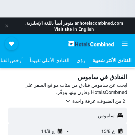
ar.hotelscombined.com
متوفر أيضاً باللغة الإنجليزية.
Visit site in English
رؤى
الفنادق الأعلى تقييماً
أرخص الفنا
الفنادق في ساموس
ابحث عن ساموس فنادق من مئات مواقع السفر على
HotelsCombined وقارن بينها ووفّر.
2 من الضيوف، غرفة واحدة
ساموس
خ 13/8
-
ج 14/8