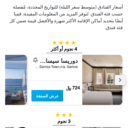
أسعار الفنادق (متوسط سعر الليلة) للتواريخ المحددة، مُفصلة
حسب فئة الفندق. لنوفر المزيد من المعلومات المفيدة، قمنا
أيضًا بتحديد أماكن الإقامة الأكثر شهرة والأفضل قيمة ضمن كل
فئة فندق.
4 نجوم
4 نجوم أو أكثر
دوريسا سيسايد ريزورت
Pythagorian Area, 16km From Samos Town,n/a, Samos, اليونان
724 ﷼
عرض الصفقة
3 نجوم
3 نجوم