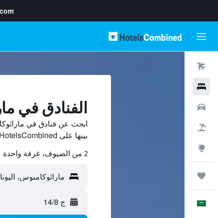
.com
رحلات طيران
فنادق
الفنادق في ما
سيارات
ابحث عن فنادق في ماراثوك
حزم العروض
بينها على HotelsCombined ووفّر.
استكشاف
2 من الضيوف، غرفة واحدة
رحلات
ج 14/8
العَرَبِيَّة