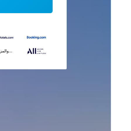
...والمز