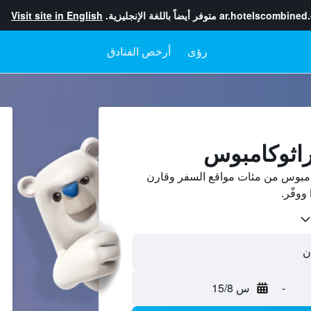
ar.hotelscombined
متوفر أيضاً باللغة الإنجليزية.
Visit site in English
رؤى
أرخص الفنادق
راثوكامبوس
امبوس من مئات مواقع السفر وقارن
-
س 15/8