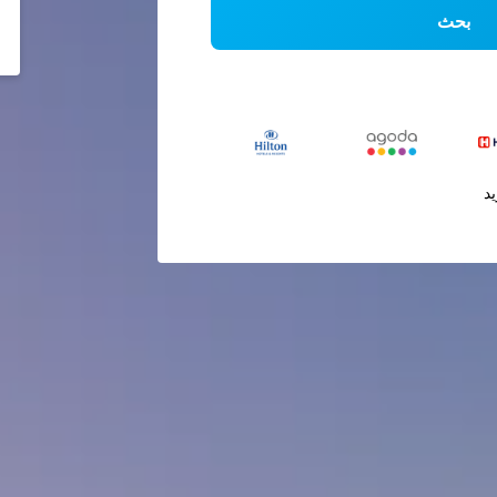
بحث
يد