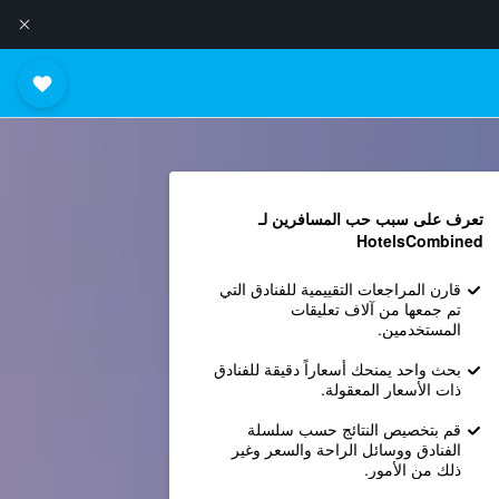
تعرف على سبب حب المسافرين لـ
HotelsCombined
قارن المراجعات التقييمية للفنادق التي
تم جمعها من آلاف تعليقات
المستخدمين.
بحث واحد يمنحك أسعاراً دقيقة للفنادق
ذات الأسعار المعقولة.
قم بتخصيص النتائج حسب سلسلة
الفنادق ووسائل الراحة والسعر وغير
ذلك من الأمور.