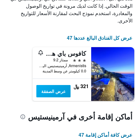
الذي
الوقت الحالي. إذا كانت لديك مرونة في تواريخ الوصول
يعرض
والمغادرة، استخدم نموذج البحث لمقارنة الأسعار للتواريخ
أيام
الأخرى.
الأسبوع.
يتضمن
المخطط
عرض كل الفنادق البالغ عددها 47
التالي
1
كافوس باي هوتل آند ستديوز
محور
Y
3 نجوم
ممتاز 9.2
الذي
Armenistis, آرمينيستيس, اليونان
يعرض
0.0 كيلومتر عن وسط المدينة
متوسط
سعر
321 ﷼
غرفة
عرض الصفقة
أماكن إقامة أخرى في آرمينيستيس
عرض كافة أماكن إقامة 47