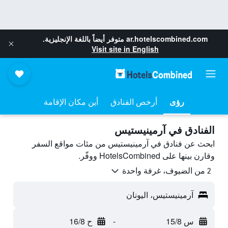
ar.hotelscombined.com
متوفر أيضاً باللغة الإنجليزية.
Visit site in English
رؤى
أرخص الفنادق
أين مكان الإقامة
الفنادق في آرمينيستيس
ابحث عن فنادق في آرمينيستيس من مئات مواقع السفر
وقارن بينها على HotelsCombined ووفّر.
2 من الضيوف، غرفة واحدة
آرمينيستيس، اليونان
س 15/8
-
ح 16/8