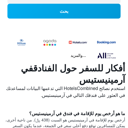
بحث
...والمزيد
أفكار للسفر حول الفنادقفي
آرمينيستيس
استخدم نصائح HotelsCombined التي تدعمها البيانات لمساعدتك
في العثور على فندقك التالي في آرمينيستيس.
ما هو أرخص يوم للإقامة في فندق في آرمينيستيس؟
أرخص يوم للإقامة في آرمينيستيس هو السبت (438 ﷼). من ناحية أخرى،
يمكن للمسافرين توقع دفع أعلى سعر في الجمعة، عندما يكون السعر