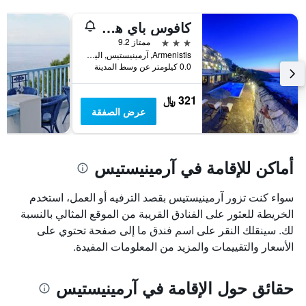
كافوس باي هوتل آند ستديوز
3 نجوم
ممتاز 9.2
Armenistis, آرمينيستيس, اليونان
0.0 كيلومتر عن وسط المدينة
321 ﷼
عرض الصفقة
أماكن للإقامة في آرمينيستيس
سواء كنت تزور آرمينيستيس بقصد الترفيه أو العمل، استخدم
الخريطة للعثور على الفنادق القريبة من الموقع المثالي بالنسبة
لك. سينقلك النقر على اسم فندق ما إلى صفحة تحتوي على
الأسعار والتقييمات والمزيد من المعلومات المفيدة.
حقائق حول الإقامة في آرمينيستيس