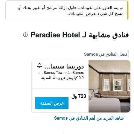
لم يتم العثور على تقييمات. حاول إزالة مرشح أو تغيير بحثك أو
مسح كل شيء لعرض التقييمات.
فنادق مشابهة لـ Paradise Hotel
أفضل الفنادق في Samos
دوريسا سيسايد ريزورت
Pythagorian Area, 16km From Samos Town,n/a, Samos, اليونان
0.0 كيلومتر عن وسط المدينة
723 ﷼
عرض الصفقة
شاهد المزيد من أهم الفنادق في Samos