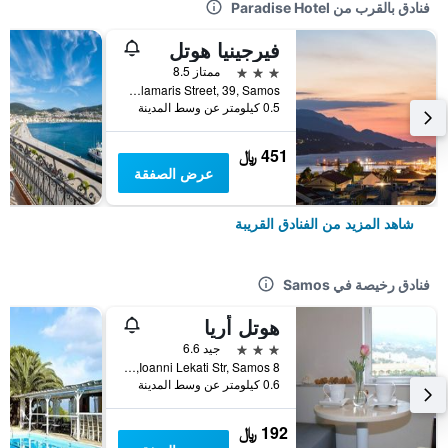
فنادق بالقرب من Paradise Hotel
فيرجينيا هوتل
3 نجوم
ممتاز 8.5
Vlamaris Street, 39, Samos, اليونان
0.5 كيلومتر عن وسط المدينة
451 ﷼
عرض الصفقة
شاهد المزيد من الفنادق القريبة
فنادق رخيصة في Samos
هوتل أريا
3 نجوم
جيد 6.6
8 Ioanni Lekati Str, Samos, اليونان
0.6 كيلومتر عن وسط المدينة
192 ﷼