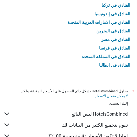
الفنادق في تركيا
الفنادق في إندونيسيا
الفنادق في الامارات العربية المتحدة
الفنادق في البحرين
الفنادق في مصر
الفنادق في فرنسا
الفنادق في المملكة المتحدة
الفنادق في إيطاليا
الفنادق في تايلاند
*
يحاول HotelsCombined بشكل دائم الحصول على الأسعار الدقيقة، ولكن
لا يمكن ضمان الأسعار
.
إليك السبب:
HotelsCombined ليس البائع
نقوم بتجميع الكثير من البيانات لك
لماذا لا تكون الأسعار دقيقة بنسبة 100٪؟