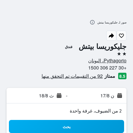
صور لـ جليكوريسا بيتش
جليكوريسا بيتش
فندق
2 نجمتين
Pythagorio، اليونان
+30 227 306 1500
ممتاز
92 من التقييمات تم التحقق منها
8.5
ن 17/8
-
ث 18/8
2 من الضيوف، غرفة واحدة
بحث