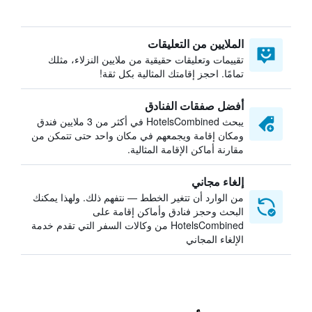
الملايين من التعليقات
تقييمات وتعليقات حقيقية من ملايين النزلاء، مثلك
تمامًا. احجز إقامتك المثالية بكل ثقة!
أفضل صفقات الفنادق
يبحث HotelsCombined في أكثر من 3 ملايين فندق
ومكان إقامة ويجمعهم في مكان واحد حتى تتمكن من
مقارنة أماكن الإقامة المثالية.
إلغاء مجاني
من الوارد أن تتغير الخطط — نتفهم ذلك. ولهذا يمكنك
البحث وحجز فنادق وأماكن إقامة على
HotelsCombined من وكالات السفر التي تقدم خدمة
الإلغاء المجاني