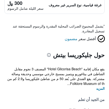
300 ﷼
غرفة قياسية، نوع السرير غير معروف
سعر الليلة شامل الرسوم
*
يشمل المجموع الضرائب المحلية المقدرة والرسوم المستحقة عند
تسجيل المغادرة.
أفضل سعر
مضمون
حول جليكوريسا بيتش
يقع مكان إقامة "Hotel Glicorisa Beach" المصنف 3 نجوم مقابل
الشاطئ في بيثاغوريو ويتميز بمسبح خارجي موسمي وحديقة وصالة
مشتركة. يقع الفندق على بُعد 50 م من شاطئ غليكوريسا و2.9 كم من
Folklore Museum of th...
المزيد
من الجيد أن تعلم