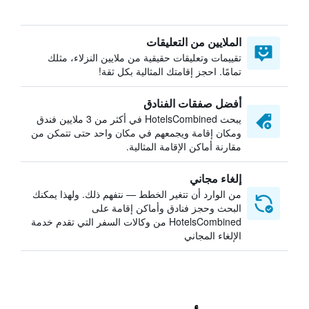
الملايين من التعليقات
تقييمات وتعليقات حقيقية من ملايين النزلاء، مثلك
تمامًا. احجز إقامتك المثالية بكل ثقة!
أفضل صفقات الفنادق
يبحث HotelsCombined في أكثر من 3 ملايين فندق
ومكان إقامة ويجمعهم في مكان واحد حتى تتمكن من
مقارنة أماكن الإقامة المثالية.
إلغاء مجاني
من الوارد أن تتغير الخطط — نتفهم ذلك. ولهذا يمكنك
البحث وحجز فنادق وأماكن إقامة على
HotelsCombined من وكالات السفر التي تقدم خدمة
الإلغاء المجاني