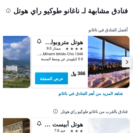
فنادق مشابهة لـ ناغانو طوكيو راي هوتل
أفضل الفنادق في ناغانو
هوتل متروبوليتان ناجانو
4 نجوم
ممتاز 9.0
1346 Minami-Ishido-Cho, ناغانو, اليابان
0.0 كيلومتر عن وسط المدينة
386 ﷼
عرض الصفقة
شاهد المزيد من أهم الفنادق في ناغانو
فنادق بالقرب من ناغانو طوكيو راي هوتل
هوتل أبيست ناجانو اكاماي
3 نجوم
جيد 7.6