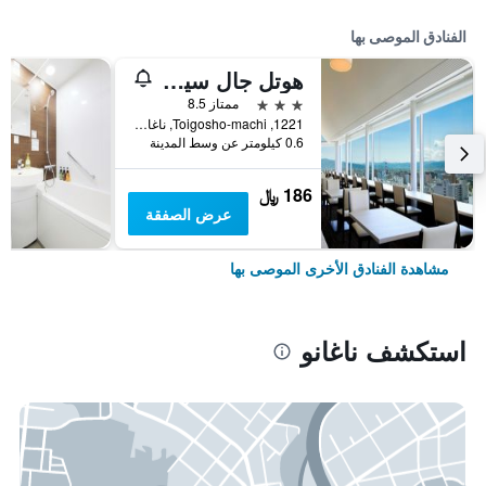
الفنادق الموصى بها
هوتل جال سيتي ناجانو
3 نجوم
ممتاز 8.5
1221, Toigosho-machi, ناغانو, اليابان
0.6 كيلومتر عن وسط المدينة
186 ﷼
عرض الصفقة
مشاهدة الفنادق الأخرى الموصى بها
استكشف ناغانو