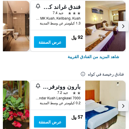
فندق غراند كونتيننتال لانكاوي
3 نجوم
جيد 7.4
Lot 398, MK Kuah, Kelibang, Kuah, كواه, ماليزيا
1.3 كيلومتر عن وسط المدينة
92 ﷼
عرض الصفقة
شاهد المزيد من الفنادق القريبة
فنادق رخيصة في كواه
بارون ووترفرونت هوتل
2 نجمتين
جيد 7.2
7000 Bandar Baru Baron, Bandar Kuah Langkawi, كواه, ماليزيا
0.2 كيلومتر عن وسط المدينة
57 ﷼
عرض الصفقة