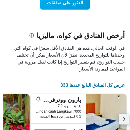
العثور على صفقات
المخطط
هذا
1
الأسبوع
محور
الذي
Y
عُثر
الذي
عليه
يعرض
خلال
أرخص الفنادق في كواه، ماليزيا
متوسط
آخر
سعر
3
في الوقت الحالي، هذه هي الفنادق الأقل سعرًا في كواه التي
الغرفة
أيام
هذه
وجدناها للتواريخ المحددة. نظرًا لأن الأسعار يمكن أن تختلف
مع
الليلة
التصنيف
حسب التواريخ، قم بتغيير التواريخ إذا كانت لديك مرونة في
الذي
حسب
المواعيد لمقارنة الأسعار.
عُثر
النجوم
عليه
يتضمن
خلال
المخطط
عرض كل الفنادق البالغ عددها 333
آخر
1
3
محور
أيام
بارون ووترفرونت هوتل
X
الذي
2 نجمتين
جيد 7.2
يعرض
7000 Bandar Baru Baron, Bandar Kuah Langkawi, كواه, ماليزيا
فئات
0.2 كيلومتر عن وسط المدينة
الفنادق
بالنجوم.