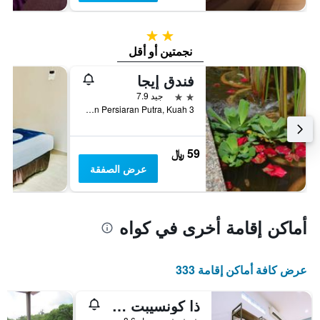
2 نجمتين
نجمتين أو أقل
فندق إيجا
2 نجمتين
جيد 7.9
3 And 4 Jalan Persiaran Putra, Kuah, كواه, ماليزيا
59 ﷼
عرض الصفقة
أماكن إقامة أخرى في كواه
عرض كافة أماكن إقامة 333
ذا كونسيبت هوتل إكسبرس