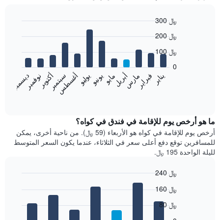
300 ﷼
Bar
Chart
200 ﷼
graphic.
chart
with
100 ﷼
12
bars.
0
فبراير
مايو
أغسطس
نوفمبر
يناير
أبريل
يوليو
أكتوبر
مارس
يونيو
سبتمبر
ديسمبر
يعرض
المخطط
End
of
التالي
interactive
متوسط
chart
سعر
ما هو أرخص يوم للإقامة في فندق في كواه؟
غرفة
أرخص يوم للإقامة في كواه هو الأربعاء (59 ﷼). من ناحية أخرى، يمكن
كل
للمسافرين توقع دفع أعلى سعر في الثلاثاء، عندما يكون السعر المتوسط
شهر
لليلة الواحدة 195 ﷼.
يتضمن
المخطط
240 ﷼
1
Bar
محور
Chart
160 ﷼
graphic.
chart
X
with
الذي
80 ﷼
7
يعرض
bars.