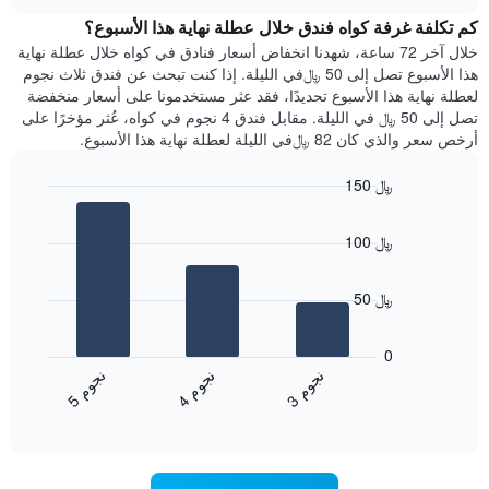
هذه
chart
محور
كم تكلفة غرفة كواه فندق خلال عطلة نهاية هذا الأسبوع؟
الليلة
Y
الذي
خلال آخر 72 ساعة، شهدنا انخفاض أسعار فنادق في كواه خلال عطلة نهاية
الذي
عُثر
هذا الأسبوع تصل إلى 50 ﷼في الليلة. إذا كنت تبحث عن فندق ثلاث نجوم
يعرض
عليه
لعطلة نهاية هذا الأسبوع تحديدًا، فقد عثر مستخدمونا على أسعار منخفضة
متوسط
خلال
تصل إلى 50 ﷼ في الليلة. مقابل فندق 4 نجوم في كواه، عُثر مؤخرًا على
سعر
آخر
أرخص سعر والذي كان 82 ﷼في الليلة لعطلة نهاية هذا الأسبوع.
غرفة
3
أيام
150 ﷼
مع
Bar
Chart
التصنيف
graphic.
chart
حسب
100 ﷼
with
النجوم
3
يتضمن
bars.
المخطط
50 ﷼
1
يعرض
محور
المخطط
0
X
التالي
ن
م
ن
م
ن
م
التي
متوسط
4
ج
و
3
ج
و
5
ج
و
تعرض
End
سعر
of
فئات
الغرفة
interactive
الفنادق
خلال
chart
بالنجوم.
عطلة
يتضمن
نهاية