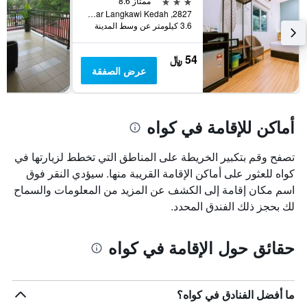
3 نجوم
ممتاز 8.6
2827, Kg Dato Syed Nahar Langkawi Kedah, كواه, ماليزيا
3.6 كيلومتر عن وسط المدينة
54 ﷼
عرض الصفقة
أماكن للإقامة في كواه
تصفح وقم بتكبير الخريطة على المناطق التي تخطط لزيارتها في
كواه للعثور على أماكن الإقامة القريبة منها. سيؤدي النقر فوق
اسم مكان إقامة إلى الكشف عن المزيد من المعلومات والسماح
لك بحجز ذلك الفندق المحدد.
حقائق حول الإقامة في كواه
ما أفضل الفنادق في كواه؟