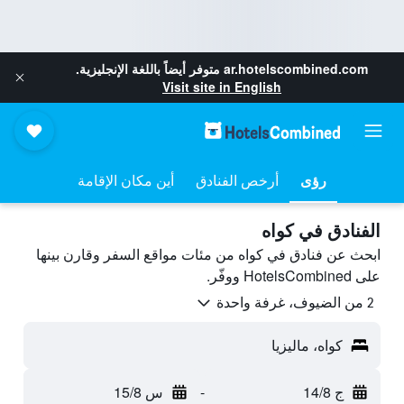
ar.hotelscombined.com
متوفر أيضاً باللغة الإنجليزية.
Visit site in English
رؤى
أرخص الفنادق
أين مكان الإقامة
الفنادق في كواه
ابحث عن فنادق في كواه من مئات مواقع السفر وقارن بينها
على HotelsCombined ووفّر.
2 من الضيوف، غرفة واحدة
كواه، ماليزيا
ج 14/8
-
س 15/8