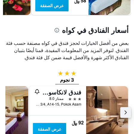
58 ﷼
يتضمن
عرض الصفقة
المخطط
1
محور
Y
أسعار الفنادق في كواه
الذي
يعرض
متوسط
بعض من أفضل الخيارات لحجز فندق في كواه مصنفة حسب فئة
سعر
الفندق. لنوفر المزيد من المعلومات المفيدة، قمنا أيضًا بتبيان
غرفة
الفنادق الأكثر شهرة والأفضل قيمة ضمن كل فئة فندق.
في
عطلة
نهاية
3 نجوم
هذا
3 نجوم
الأسبوع
خلال
فندق لانكاسوكا لانكاوي
آخر
3 نجوم
ممتاز 8.0
3
Batu 3/4, A14-15, Pokok Asam, كواه, ماليزيا
أيام
92 ﷼
عرض الصفقة