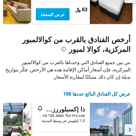
63 ﷼
عرض الصفقة
أرخص الفنادق بالقرب من كوالالمبور
المركزية، كوالا لمبور
من بين جميع الفنادق التي وجدناها بالقرب من كوالالمبور
المركزية، فإن أسعار أماكن الإقامة هذه هي الأرخص. فكّر بتواريخ
بديلة إن كان ذلك ممكنًا لمقارنة الأسعار.
عرض كل الفنادق البالغ عددها 188
ذا إكسبلوررز جيست هاوس آند هوستل
No 128 And 130 Jalan Tun H.s Lee, كوالا لمبور, ماليزيا
1.2 كيلومتر عن وسط المدينة