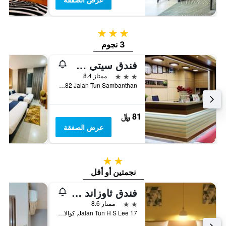
3 نجوم
3 نجوم
فندق سيتي سنترال
3 نجوم
ممتاز 8.4
No 8 & 82 Jalan Tun Sambanthan, كوالا لمبور, ماليزيا
81 ﷼
عرض الصفقة
2 نجمتين
نجمتين أو أقل
فندق ثاوزاند مايلز
2 نجمتين
ممتاز 8.6
17 Jalan Tun H S Lee, كوالا لمبور, ماليزيا