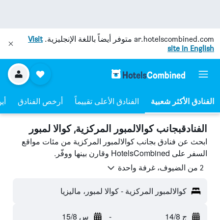
ar.hotelscombined.com
متوفر أيضاً باللغة الإنجليزية.
Visit
site in English
الفنادق الأعلى تقييماً
أرخص الفنادق
أي
الفنادقبجانب كوالالمبور المركزية, كوالا لمبور
ابحث عن فنادق بجانب كوالالمبور المركزية من مئات مواقع
السفر على HotelsCombined وقارن بينها ووفّر.
2 من الضيوف، غرفة واحدة
كوالالمبور المركزية - كوالا لمبور، ماليزيا
ج 14/8
-
س 15/8