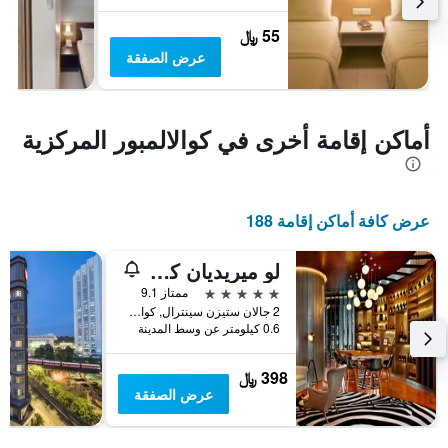
55 ﷼
عرض الصفقة
أماكن إقامة أخرى في كوالالمبور المركزية
عرض كافة أماكن إقامة 188
لو ميريديان كوالا لومبور
5 نجوم
ممتاز 9.1
2 جالان ستيزن سينترال, كوالا لمبور, ماليزيا
0.6 كيلومتر عن وسط المدينة
398 ﷼
عرض الصفقة