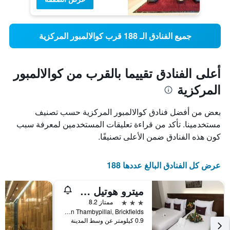
جميع الفنادق الـ 188 قرب كوالالمبور المركزية
أعلى الفنادق تقييما بالقرب من كوالالمبور
المركزية
بعض من أفضل فنادق كوالالمبور المركزية حسب تصنيف
مستخدمينا. تأكد من قراءة تعليقات المستخدمين لمعرفة سبب
كون هذه الفنادق ضمن الأعلى تصنيفًا.
عرض كل الفنادق البالغ عددها 188
ميترو هوتيل @ كيه إل سنترال
3 نجوم
ممتاز 8.2
No 3, Jalan Thambypillai, Brickfields, كوالا لمبور, ماليزيا
0.9 كيلومتر عن وسط المدينة