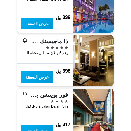
339 ﷼
عرض الصفقة
ذا ماجيستك هوتل كوالا لمبور، أتوجراف كوليكشن
5 نجوم
رقم 5,جالان سلطان هشام الدين,ستي سنتر, كوالا لمبور, ماليزيا
398 ﷼
عرض الصفقة
فور بوينتس باي شيراتون كوالالمبور، تشاينا تاون
4 نجوم
No 2 Jalan Balai Polis, كوالا لمبور, ماليزيا
317 ﷼
عرض الصفقة