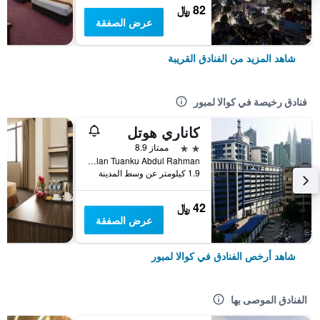
82 ﷼
عرض الصفقة
شاهد المزيد من الفنادق القريبة
فنادق رخيصة في كوالا لمبور
كاناري هوتل
2 نجمتين
ممتاز 8.9
No 189-191, Jalan Tuanku Abdul Rahman, كوالا لمبور, ماليزيا
1.9 كيلومتر عن وسط المدينة
42 ﷼
عرض الصفقة
شاهد أرخص الفنادق في كوالا لمبور
الفنادق الموصى بها