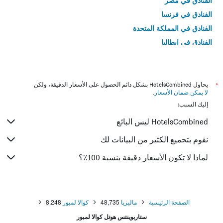
الفنادق في مصر
الفنادق في فرنسا
الفنادق في المملكة المتحدة
الفنادق في إيطاليا
الفنادق في تايلاند
*
يحاول HotelsCombined بشكل دائم الحصول على الأسعار الدقيقة، ولكن
لا يمكن ضمان الأسعار
.
إليك السبب:
HotelsCombined ليس البائع
نقوم بتجميع الكثير من البيانات لك
لماذا لا تكون الأسعار دقيقة بنسبة 100٪؟
الصفحة الرئيسية
ماليزيا
48,735
كوالا لمبور
8,248
ستاربوينتس هوتل كوالا لمبور