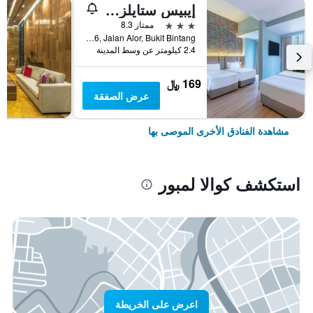
إيبيس ستايلز كوالا لمبور بوكيت بينتانج
3 نجوم
ممتاز 8.3
No.16, Jalan Alor, Bukit Bintang, كوالا لمبور, ماليزيا
2.4 كيلومتر عن وسط المدينة
169 ﷼
عرض الصفقة
مشاهدة الفنادق الأخرى الموصى بها
استكشف كوالا لمبور
اعرض على الخريطة