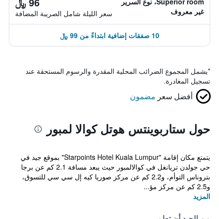
96 ﷼
Superior room، نوع السرير
غير معروف
سعر الليلة شامل الصريبة المضافة
10 صفقات إضافية ابتداءً من 99 ﷼
*
يشمل المجموع الضرائب المحلية المقدرة والرسوم المستحقة عند
تسجيل المغادرة.
أفضل سعر
مضمون
حول ستاربوينتس هوتل كوالا لمبور
يتمتع مكان إقامة "Starpoints Hotel Kuala Lumpur" بموقع جيد في
حي جولدن تريانغل في كوالالمبور حيث يبعد مسافة 2.1 كم عن برجا
بتروناس التوأم، و2.2 كم عن مركز صوريا كيه إل سي سي للتسوق،
و2.5 كم عن مركز مؤ...
المزيد
من الجيد أن تعلم