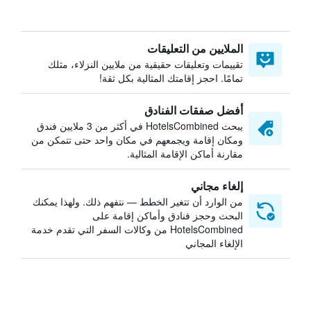
الملايين من التعليقات
تقييمات وتعليقات حقيقية من ملايين النزلاء، مثلك
تمامًا. احجز إقامتك المثالية بكل ثقة!
أفضل صفقات الفنادق
يبحث HotelsCombined في أكثر من 3 ملايين فندق
ومكان إقامة ويجمعهم في مكان واحد حتى تتمكن من
مقارنة أماكن الإقامة المثالية.
إلغاء مجاني
من الوارد أن تتغير الخطط — نتفهم ذلك. ولهذا يمكنك
البحث وحجز فنادق وأماكن إقامة على
HotelsCombined من وكالات السفر التي تقدم خدمة
الإلغاء المجاني