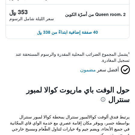
353 ﷼
Queen room، 2 من أسرّة الكوين
سعر الليلة شامل الرسوم
40 صفقة إضافية ابتداءً من 338 ﷼
*
يشمل المجموع الضرائب المحلية المقدرة والرسوم المستحقة عند
تسجيل المغادرة.
أفضل سعر
مضمون
حول الوفت باي ماريوت كوالا لمبور
سنترال
يرتبط فندق ألوفت كوالالمبور سنترال بمحطة كوالا لمبور سنترال
بواسطة جسر، ويوفر مكان إقامة عصري مع خدمة الواي فاي المجّانية
في جميع الأنحاء، ويضم جيم و4 خيارات لتناول الطّعام ومسبح خارجي
فسيح، ويقع مركز...