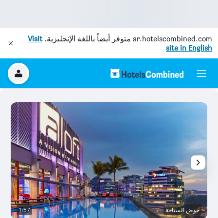
ar.hotelscombined.com
متوفر أيضاً باللغة الإنجليزية.
Visit
site in English
حوض السباحة
1/57
م