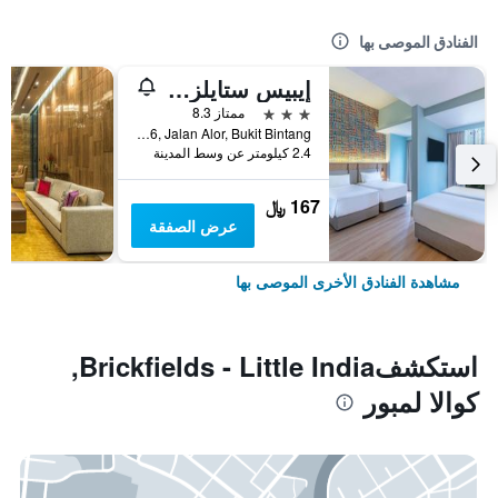
الفنادق الموصى بها
إيبيس ستايلز كوالا لمبور بوكيت بينتانج
3 نجوم
ممتاز 8.3
No.16, Jalan Alor, Bukit Bintang, كوالا لمبور, ماليزيا
2.4 كيلومتر عن وسط المدينة
167 ﷼
عرض الصفقة
مشاهدة الفنادق الأخرى الموصى بها
استكشفBrickfields - Little India,
كوالا لمبور