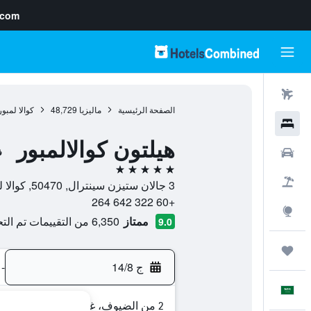
.com
رحلات طيران
الصفحة الرئيسية
ماليزيا
48,729
كوالا لمبور
فنادق
هيلتون كوالالمبور
سيارات
ف
5 نجوم
حزم العروض
3 جالان ستيزن سينترال, 50470, كوالا لمبور, Kuala Lumpur, ماليزيا
+60 322 642 264
استكشاف
ممتاز
6,350 من التقييمات تم التحقق منها
9.0
رحلات
ج 14/8
-
العَرَبِيَّة
2 من الضيوف، غرفة واحدة