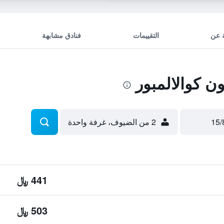
 عن
التقييمات
فنادق مشابهة
 كوالالمبور
2 من الضيوف، غرفة واحدة
441 ﷼
503 ﷼