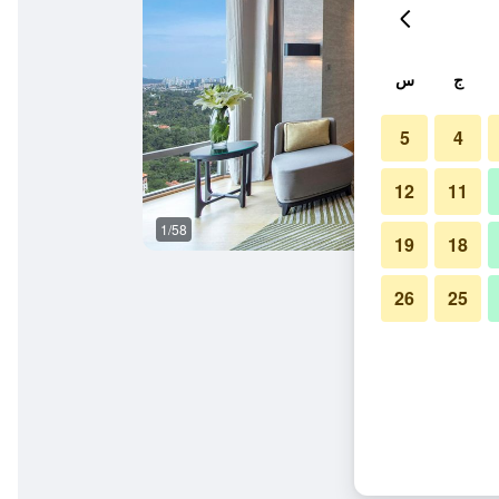
ج
س
5
4
12
11
1/58
ردهة
19
18
26
25