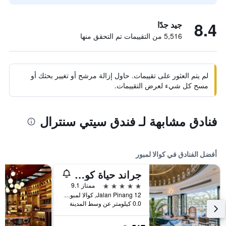
8.4
جيد جدًا
5,516 من التقييمات تم التحقق منها
لم يتم العثور على تقييمات. حاول إزالة مرشح أو تغيير بحثك أو
مسح كل شيء لعرض التقييمات.
فنادق مشابهة لـ فندق سيتي سنترال
أفضل الفنادق في كوالا لمبور
جراند حياة كوالالمبور
5 نجوم
ممتاز 9.1
12 Jalan Pinang, كوالا لمبور, ماليزيا
0.0 كيلومتر عن وسط المدينة