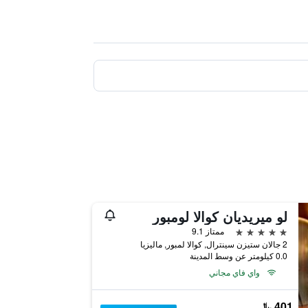
لو ميريديان كوالا لومبور
5 نجوم
ممتاز 9.1
2 جالان ستيزن سينترال, كوالا لمبور, ماليزيا
0.0 كيلومتر عن وسط المدينة
واي فاي مجاني
401 ﷼