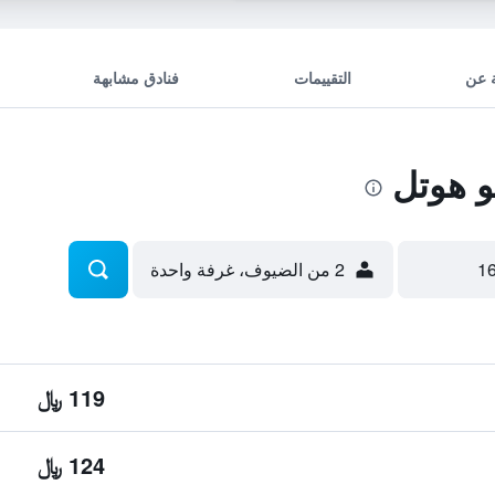
 عن
التقييمات
فنادق مشابهة
 هوتل
2 من الضيوف، غرفة واحدة
119 ﷼
124 ﷼