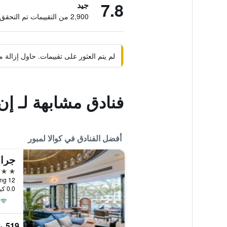
7.8
جيد
2,900 من التقييمات تم التحقق منها
لم يتم العثور على تقييمات. حاول إزال
فنادق مشابهة لـ إن
أفضل الفنادق في كوالا لمبور
جران
5 نجوم
12 Jalan Pinang, كوالا لمبور, ماليزيا
0.0 كيلومتر عن وسط المدينة
519 ﷼