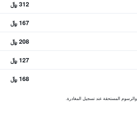
312 ﷼
167 ﷼
208 ﷼
127 ﷼
168 ﷼
والرسوم المستحقة عند تسجيل المغادرة.