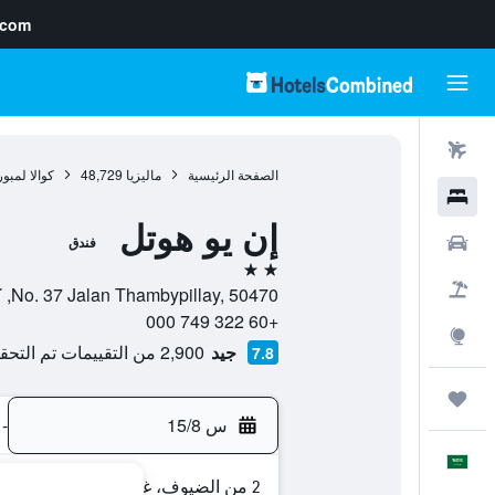
.com
رحلات طيران
الصفحة الرئيسية
ماليزيا
48,729
كوالا لمبور
فنادق
إن يو هوتل
سيارات
فندق
2 نجمتين
حزم العروض
No. 37 Jalan Thambypillay, 50470, كوالا لمبور, Kuala Lumpur, ماليزيا
+60 322 749 000
استكشاف
جيد
2,900 من التقييمات تم التحقق منها
7.8
رحلات
س 15/8
-
العَرَبِيَّة
2 من الضيوف، غرفة واحدة