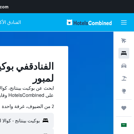
.com
رحلات طيران
فنادق
الفنادقفي بوكيت
سيارات
لمبور
حزم العروض
ابحث عن بوكيت بينتانج، كوال
استكشاف
على HotelsCombined وقارن بينها ووفّر.
2 من الضيوف، غرفة واحدة
رحلات
العَرَبِيَّة