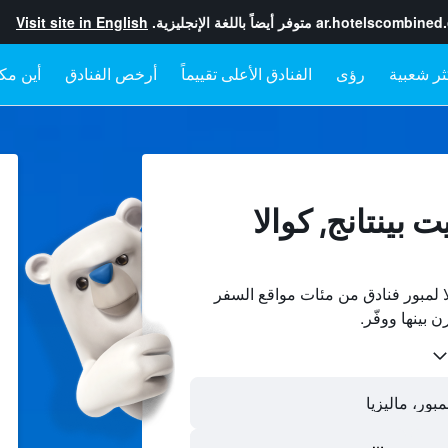
ar.hotelscombined
متوفر أيضاً باللغة الإنجليزية.
Visit site in English
رؤى
الفنادق الأعلى تقييماً
أرخص الفنادق
أين مكا
 بينتانج, كوالا
ا لمبور فنادق من مئات مواقع السفر