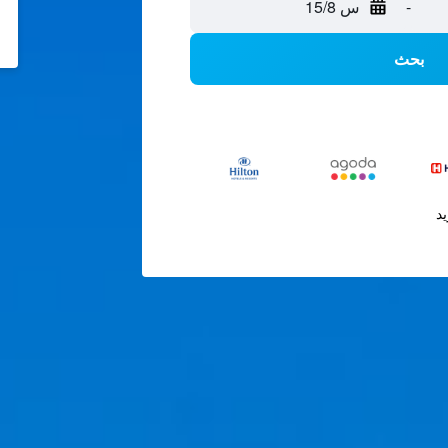
-
س 15/8
بحث
يد