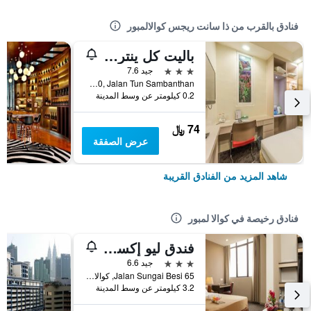
فنادق بالقرب من ذا سانت ريجس كوالالمبور
باليت كل ينترال ستيشن فورميرلي سكوت هوتل
3 نجوم
جيد 7.6
No. 10, Jalan Tun Sambanthan, كوالا لمبور, ماليزيا
0.2 كيلومتر عن وسط المدينة
74 ﷼
عرض الصفقة
شاهد المزيد من الفنادق القريبة
فنادق رخيصة في كوالا لمبور
فندق ليو إكسبرس
3 نجوم
جيد 6.6
65 Jalan Sungai Besi, كوالا لمبور, ماليزيا
3.2 كيلومتر عن وسط المدينة