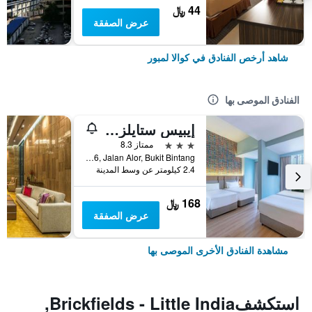
44 ﷼
عرض الصفقة
شاهد أرخص الفنادق في كوالا لمبور
الفنادق الموصى بها
إيبيس ستايلز كوالا لمبور بوكيت بينتانج
3 نجوم
ممتاز 8.3
No.16, Jalan Alor, Bukit Bintang, كوالا لمبور, ماليزيا
2.4 كيلومتر عن وسط المدينة
168 ﷼
عرض الصفقة
مشاهدة الفنادق الأخرى الموصى بها
استكشفBrickfields - Little India,