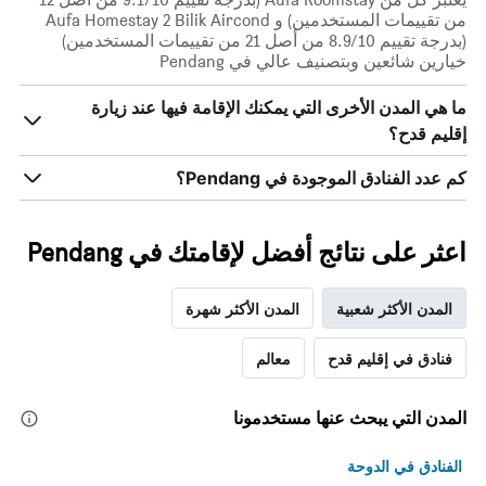
أيام
من تقييمات المستخدمين) و Aufa Homestay 2 Bilik Aircond
الأسبوع.
(بدرجة تقييم 8.9/10 من أصل 21 من تقييمات المستخدمين)
يتضمن
خيارين شائعين وبتصنيف عالي في Pendang
المخطط
التالي
ما هي المدن الأخرى التي يمكنك الإقامة فيها عند زيارة
1
محور
إقليم قدح؟
Y
الذي
كم عدد الفنادق الموجودة في Pendang؟
يعرض
متوسط
سعر
اعثر على نتائج أفضل لإقامتك في Pendang
غرفة
المدن الأكثر شعبية
المدن الأكثر شهرة
فنادق في إقليم قدح
معالم
المدن التي يبحث عنها مستخدمونا
الفنادق في الدوحة