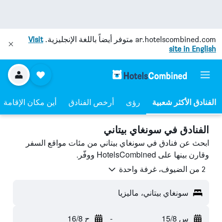
ar.hotelscombined.com
متوفر أيضاً باللغة الإنجليزية.
Visit
site in English
رؤى
أرخص الفنادق
أين مكان الإقامة
الفنادق في سونغاي بيتاني
ابحث عن فنادق في سونغاي بيتاني من مئات مواقع السفر
وقارن بينها على HotelsCombined ووفّر.
2 من الضيوف، غرفة واحدة
سونغاي بيتاني، ماليزيا
س 15/8
-
ح 16/8