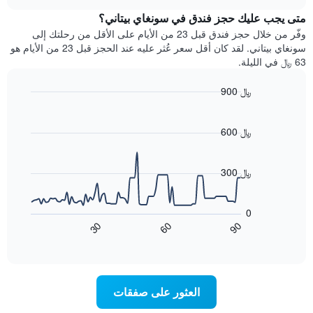
هذه
chart
Y
متى يجب عليك حجز فندق في سونغاي بيتاني؟
الليلة
الذي
الذي
وفّر من خلال حجز فندق قبل 23 من الأيام على الأقل من رحلتك إلى
يعرض
عُثر
سونغاي بيتاني. لقد كان أقل سعر عُثر عليه عند الحجز قبل 23 من الأيام هو
متوسط
عليه
63 ﷼ في الليلة.
سعر
خلال
غرفة
آخر
900 ﷼
3
Line
Chart
أيام
graphic.
chart
مع
with
600 ﷼
التصنيف
90
حسب
data
points.
النجوم
300 ﷼
يتضمن
يعرض
المخطط
1
المخطط
0
محور
التالي
90
30
60
X
كيفية
End
of
تغير
التي
interactive
سعر
تعرض
chart
فئات
غرفة
عند
الفنادق
العثور على صفقات
اقتراب
بالنجوم.
تاريخ
يتضمن