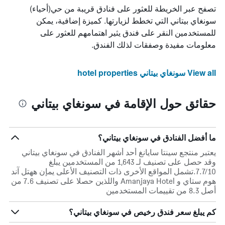
تصفح عبر الخريطة للعثور على فنادق قريبة من حي(أحياء)
سونغاي بيتاني التي تخطط لزيارتها. كميزة إضافية، يمكن
للمستخدمين النقر على فندق يثير اهتمامهم للعثور على
معلومات مفيدة وصفقات لذلك الفندق.
View all سونغاي بيتاني hotel properties
حقائق حول الإقامة في سونغاي بيتاني
ما أفضل الفنادق في سونغاي بيتاني؟
يعتبر منتجع سينتا سايانغ أحد أشهر الفنادق في سونغاي بيتاني
وقد حصل على تصنيف لـ 1,643 من المستخدمين يبلغ
7.7/10.تشمل المواقع الأخرى ذات التصنيف الأعلى يمإن ههتل آند
هوم ستاي و Amanjaya Hotel واللذين حصلا على تصنيف 7.6 من
أصل 8.3 من تقييمات المستخدمين
كم يبلغ سعر فندق رخيص في سونغاي بيتاني؟