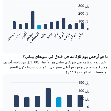
300 ﷼
Bar
Chart
200 ﷼
graphic.
chart
with
100 ﷼
12
bars.
0
فبراير
مايو
أغسطس
نوفمبر
يناير
أبريل
يوليو
أكتوبر
مارس
يونيو
سبتمبر
ديسمبر
يعرض
المخطط
End
of
التالي
interactive
متوسط
chart
سعر
ما هو أرخص يوم للإقامة في فندق في سونغاي بيتاني؟
غرفة
أرخص يوم للإقامة في سونغاي بيتاني هو الأربعاء (60 ﷼). من ناحية أخرى،
كل
يمكن للمسافرين توقع دفع أعلى سعر في الخميس، عندما يكون السعر
شهر
المتوسط لليلة الواحدة 118 ﷼.
يتضمن
المخطط
150 ﷼
1
Bar
محور
Chart
100 ﷼
graphic.
chart
X
with
الذي
50 ﷼
7
يعرض
bars.
0
الشهور.