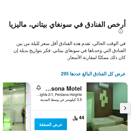
الإقامة
المخطط
1
يتضمن
محور
المخطط
Y
1
أرخص الفنادق في سونغاي بيتاني، ماليزيا
الذي
محور
X
يعرض
الذي
متوسط
في الوقت الحالي، تقدم هذه الفنادق أقل سعر لليلة من بين
سعر
يعرض
عدد
الغرفة
الفنادق التي وجدناها في سونغاي بيتاني. فكر بتواريخ بديلة إن
هذه
الأيام
كان ذلك ممكنًا لمقارنة الأسعار.
قبل
الليلة
الذي
الإقامة
عُثر
يتضمن
عرض كل الفنادق البالغ عددها 295
عليه
المخطط
خلال
التالي
Persona Motel
1
آخر
3
محور
No.31, Jalan Perdana Heights 2/1, Perdana Heights, سونغاي بيتاني, ماليزيا
Y
أيام
3.5 كيلومتر عن وسط المدينة
الذي
يعرض
متوسط
44 ﷼
سعر
عرض الصفقة
غرفة